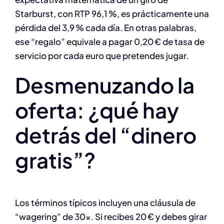
Starburst, con RTP 96,1 %, es prácticamente una
pérdida del 3,9 % cada día. En otras palabras,
ese “regalo” equivale a pagar 0,20 € de tasa de
servicio por cada euro que pretendes jugar.
Desmenuzando la
oferta: ¿qué hay
detrás del “dinero
gratis”?
Los términos típicos incluyen una cláusula de
“wagering” de 30x. Si recibes 20 € y debes girar