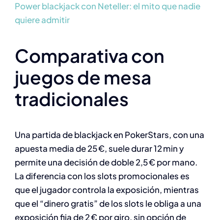
Power blackjack con Neteller: el mito que nadie
quiere admitir
Comparativa con
juegos de mesa
tradicionales
Una partida de blackjack en PokerStars, con una
apuesta media de 25 €, suele durar 12 min y
permite una decisión de doble 2,5 € por mano.
La diferencia con los slots promocionales es
que el jugador controla la exposición, mientras
que el “dinero gratis” de los slots le obliga a una
exposición fija de 2 € por giro, sin opción de