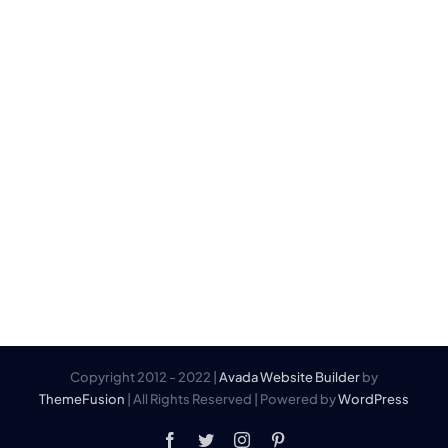
arruinando
bono
la
ES
ilusión
y
de
la
ganar
cruel
fácil
realidad
del
“regalo
Copyright 2012 - 2022 |
Avada Website Builder
by
ThemeFusion
| All Rights Reserved | Powered by
WordPress
Facebook
Twitter
Instagram
Pinterest