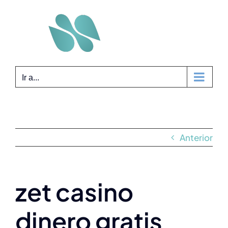
Saltar
al
contenido
Ir a...
Anterior
zet casino
dinero gratis