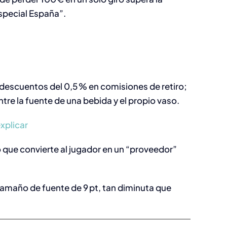
especial España”.
 descuentos del 0,5 % en comisiones de retiro;
entre la fuente de una bebida y el propio vaso.
xplicar
lo que convierte al jugador en un “proveedor”
tamaño de fuente de 9 pt, tan diminuta que