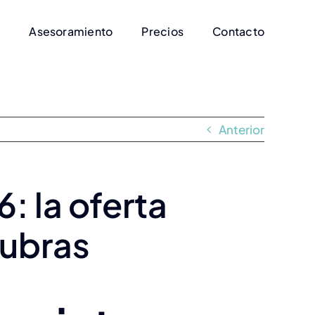
s
Asesoramiento
Precios
Contacto
Anterior
: la oferta
cubras