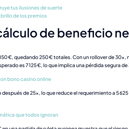
truye tus ilusiones de suerte
brillo de los premios
álculo de beneficio n
150 €, quedando 250 € totales. Con un rollover de 30x, n
perado es 7 125 €, lo que implica una pérdida segura de 
 con bono casino online
ono después de 25x, lo que reduce el requerimiento a 5 625
emática que todos ignoran
en una partida de ruleta europea muestra que el riesgo d