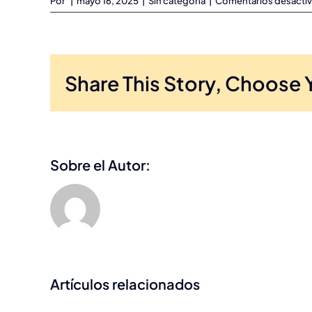
Por
|
mayo 16, 2025
|
Sin categoría
|
Comentarios desacti
Share This Story, Choose 
Sobre el Autor:
Las
tragamonedas
con
Artículos relacionados
criptomonedas