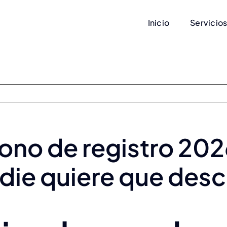
Inicio
Servicio
no de registro 2026
adie quiere que des