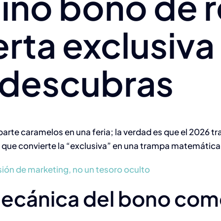
ino bono de r
erta exclusiv
 descubras
rte caramelos en una feria; la verdad es que el 2026 
r que convierte la “exclusiva” en una trampa matemática
sión de marketing, no un tesoro oculto
cánica del bono como 