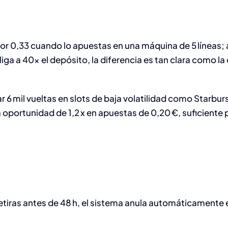
r 0,33 cuando lo apuestas en una máquina de 5 líneas; al
a a 40x el depósito, la diferencia es tan clara como la
 6 mil vueltas en slots de baja volatilidad como Starbur
portunidad de 1,2 x en apuestas de 0,20 €, suficiente p
i retiras antes de 48 h, el sistema anula automáticamente