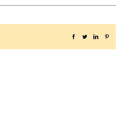
Facebook
Twitter
LinkedIn
Pinterest
7bit
casino
bono
kjack
sin
ro
depósito
2026