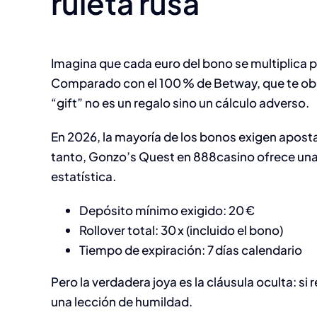
ruleta rusa
Imagina que cada euro del bono se multiplica po
Comparado con el 100 % de Betway, que te oblig
“gift” no es un regalo sino un cálculo adverso.
En 2026, la mayoría de los bonos exigen apostar
tanto, Gonzo’s Quest en 888casino ofrece una o
estatística.
Depósito mínimo exigido: 20 €
Rollover total: 30 x (incluido el bono)
Tiempo de expiración: 7 días calendario
Pero la verdadera joya es la cláusula oculta: s
una lección de humildad.