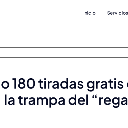
Inicio
Servicio
o 180 tiradas gratis
 la trampa del “reg