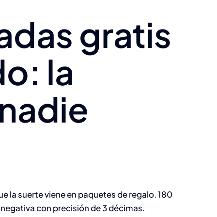
adas gratis
o: la
 nadie
e la suerte viene en paquetes de regalo. 180
a negativa con precisión de 3 décimas.