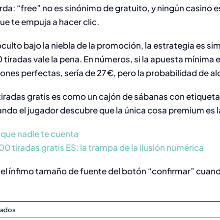
da: “free” no es sinónimo de gratuito, y ningún casino e
ue te empuja a hacer clic.
culto bajo la niebla de la promoción, la estrategia es sim
0 tiradas vale la pena. En números, si la apuesta mínima 
ones perfectas, sería de 27 €, pero la probabilidad de al
0 tiradas gratis es como un cajón de sábanas con etique
ando el jugador descubre que la única cosa premium es la
 que nadie te cuenta
tiradas gratis ES: la trampa de la ilusión numérica
e el ínfimo tamaño de fuente del botón “confirmar” cuando
en
vados