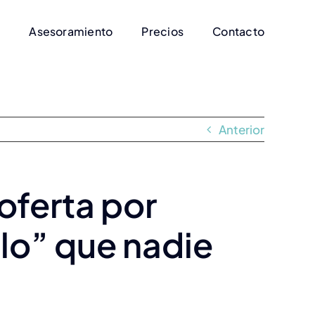
s
Asesoramiento
Precios
Contacto
Anterior
 oferta por
alo” que nadie