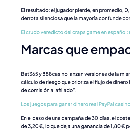
El resultado: el jugador pierde, en promedio,
derrota silenciosa que la mayoría confunde con
El crudo veredicto del craps game en español:
Marcas que empaca
Bet365 y 888casino lanzan versiones de la misma
cálculo de riesgo que prioriza el flujo de dine
de comisión al afiliado”.
Los juegos para ganar dinero real PayPal casino
En el caso de una campaña de 30 días, el coste
de 3,20 €, lo que deja una ganancia de 1,80 € p