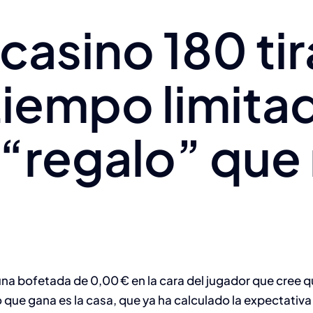
casino 180 tir
tiempo limitad
 “regalo” que
a bofetada de 0,00 € en la cara del jugador que cree qu
o que gana es la casa, que ya ha calculado la expectativ