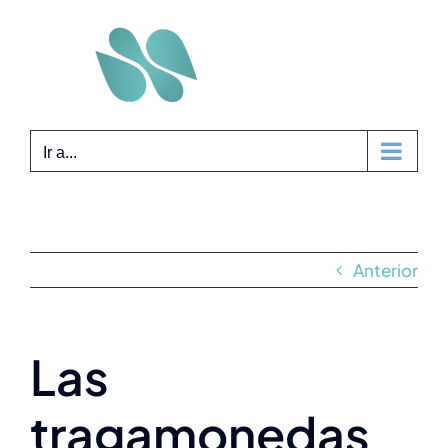
Saltar
al
contenido
Ir a...
Anterior
Las
tragamonedas