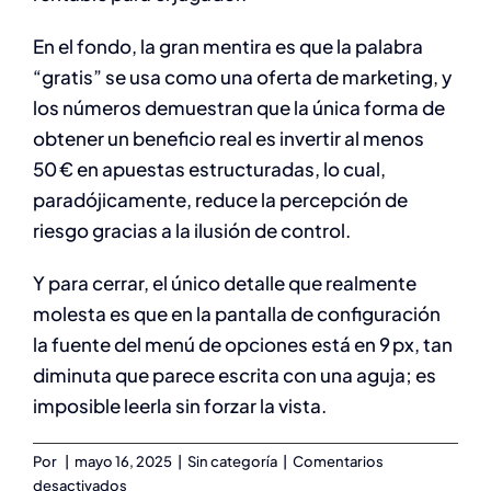
En el fondo, la gran mentira es que la palabra
“gratis” se usa como una oferta de marketing, y
los números demuestran que la única forma de
obtener un beneficio real es invertir al menos
50 € en apuestas estructuradas, lo cual,
paradójicamente, reduce la percepción de
riesgo gracias a la ilusión de control.
Y para cerrar, el único detalle que realmente
molesta es que en la pantalla de configuración
la fuente del menú de opciones está en 9 px, tan
diminuta que parece escrita con una aguja; es
imposible leerla sin forzar la vista.
Por
|
mayo 16, 2025
|
Sin categoría
|
Comentarios
en
desactivados