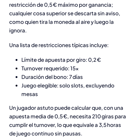
restricción de 0,5 € máximo por ganancia;
cualquier cosa superior se descarta sin aviso,
como quien tira la moneda al aire y luego la
ignora.
Una lista de restricciones típicas incluye:
Límite de apuesta por giro: 0,2 €
Turnover requerido: 15×
Duración del bono: 7 días
Juego elegible: solo slots, excluyendo
mesas
Un jugador astuto puede calcular que, con una
apuesta media de 0,5 €, necesita 210 giras para
cumplir el turnover, lo que equivale a 3,5 horas
de juego continuo sin pausas.