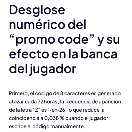
Desglose
numérico del
“promo code” y su
efecto en la banca
del jugador
Primero, el código de 8 caracteres es generado
al azar cada 72 horas; la frecuencia de aparición
de la letra “Z” es 1‑en‑26, lo que reduce la
coincidencia a 0,038 % cuando el jugador
escribe el código manualmente.