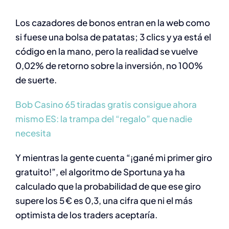
Los cazadores de bonos entran en la web como
si fuese una bolsa de patatas; 3 clics y ya está el
código en la mano, pero la realidad se vuelve
0,02% de retorno sobre la inversión, no 100%
de suerte.
Bob Casino 65 tiradas gratis consigue ahora
mismo ES: la trampa del “regalo” que nadie
necesita
Y mientras la gente cuenta “¡gané mi primer giro
gratuito!”, el algoritmo de Sportuna ya ha
calculado que la probabilidad de que ese giro
supere los 5 € es 0,3, una cifra que ni el más
optimista de los traders aceptaría.