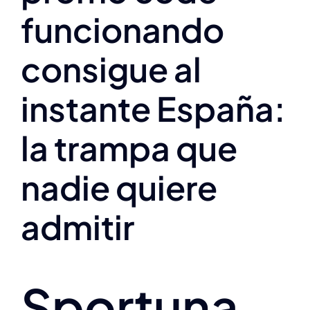
funcionando
consigue al
instante España:
la trampa que
nadie quiere
admitir
Sportuna