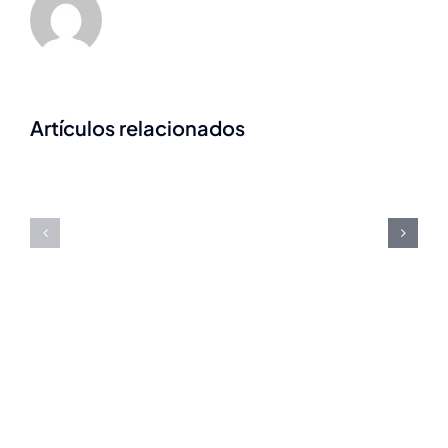
casino
Las
235
tragamonedas
tiradas
con
gratis
Artículos relacionados
criptomonedas
consigu
en
con
España
código
están
de
arruinando
bono
la
ES
ilusión
y
de
la