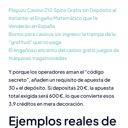
Playuzu Casino 210 Spins Gratis sin Depósito al
Instante: el Engaño Matemático que Te
Venderán en España
Bonos para casinos sin ingreso: la trampa de la
“gratitud” que no paga
El engañoso encanto del casino gratis juegos de
máquinas tragamonedas
Y porque los operadores aman el “código
secreto”, añaden un requisito de apuesta de
30 × el depósito. Si depositas 20 €, la apuesta
total exigida será 600 €, lo que convierte esos
3,9 créditos en mera decoración.
Ejemplos reales de