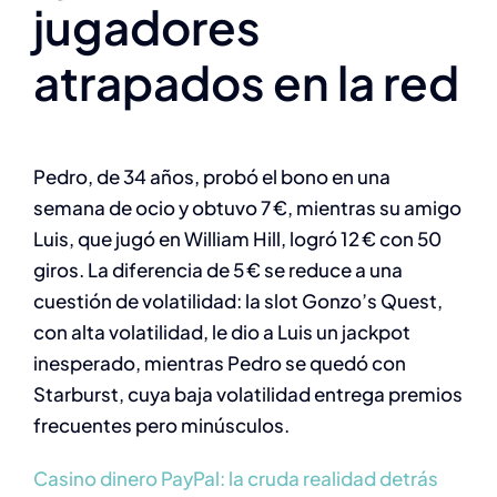
jugadores
atrapados en la red
Pedro, de 34 años, probó el bono en una
semana de ocio y obtuvo 7 €, mientras su amigo
Luis, que jugó en William Hill, logró 12 € con 50
giros. La diferencia de 5 € se reduce a una
cuestión de volatilidad: la slot Gonzo’s Quest,
con alta volatilidad, le dio a Luis un jackpot
inesperado, mientras Pedro se quedó con
Starburst, cuya baja volatilidad entrega premios
frecuentes pero minúsculos.
Casino dinero PayPal: la cruda realidad detrás