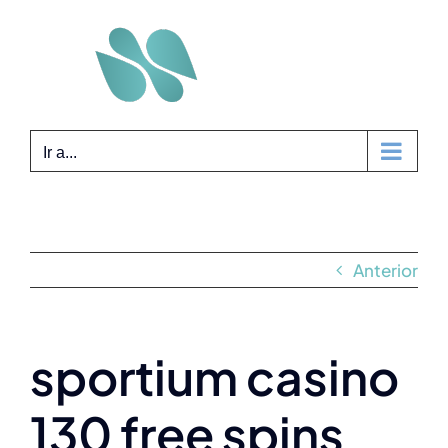
Saltar
al
contenido
Ir a...
Anterior
sportium casino
130 free spins