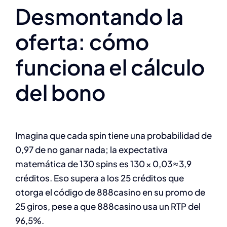
Desmontando la
oferta: cómo
funciona el cálculo
del bono
Imagina que cada spin tiene una probabilidad de
0,97 de no ganar nada; la expectativa
matemática de 130 spins es 130 × 0,03 ≈ 3,9
créditos. Eso supera a los 25 créditos que
otorga el código de 888casino en su promo de
25 giros, pese a que 888casino usa un RTP del
96,5%.