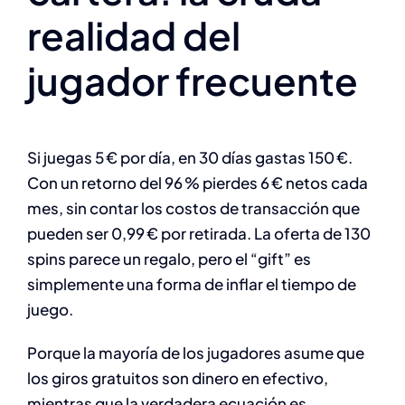
realidad del
jugador frecuente
Si juegas 5 € por día, en 30 días gastas 150 €.
Con un retorno del 96 % pierdes 6 € netos cada
mes, sin contar los costos de transacción que
pueden ser 0,99 € por retirada. La oferta de 130
spins parece un regalo, pero el “gift” es
simplemente una forma de inflar el tiempo de
juego.
Porque la mayoría de los jugadores asume que
los giros gratuitos son dinero en efectivo,
mientras que la verdadera ecuación es