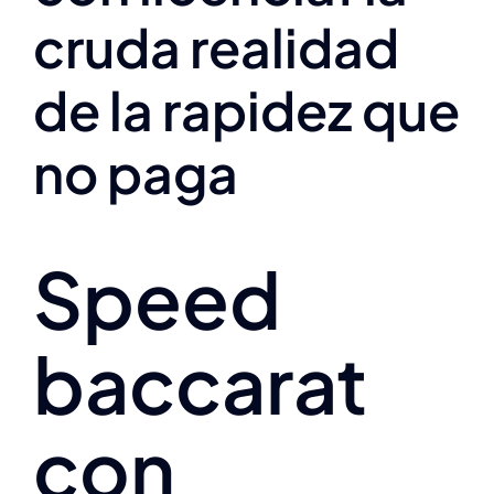
cruda realidad
de la rapidez que
no paga
Speed
baccarat
con