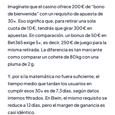
Imagínate que el casino ofrece 200 € de “bono
de bienvenida” con un requisito de apuesta de
30x. Eso significa que, para retirar una sola
cuota de 10 €, tendrás que girar 300 € en
apuestas. En comparación, un bonus de 50 € en
Bet365 exige 5x, es decir, 250 € de juego para la
misma retirada. La diferencia es tan marcante
como comparar un cohete de 80 kg con una
pluma de 2 g.
Y, por si la matemática no fuera suficiente, el
tiempo medio que tardan los usuarios en
cumplir esos 30x es de 7,3 días, según datos
internos filtrados. En Bwin, el mismo requisito se
reduce a 12 días, pero el margen de ganancia es
casi idéntico.