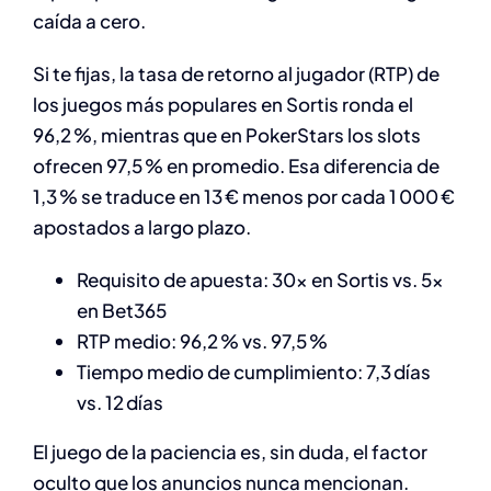
caída a cero.
Si te fijas, la tasa de retorno al jugador (RTP) de
los juegos más populares en Sortis ronda el
96,2 %, mientras que en PokerStars los slots
ofrecen 97,5 % en promedio. Esa diferencia de
1,3 % se traduce en 13 € menos por cada 1 000 €
apostados a largo plazo.
Requisito de apuesta: 30x en Sortis vs. 5x
en Bet365
RTP medio: 96,2 % vs. 97,5 %
Tiempo medio de cumplimiento: 7,3 días
vs. 12 días
El juego de la paciencia es, sin duda, el factor
oculto que los anuncios nunca mencionan.