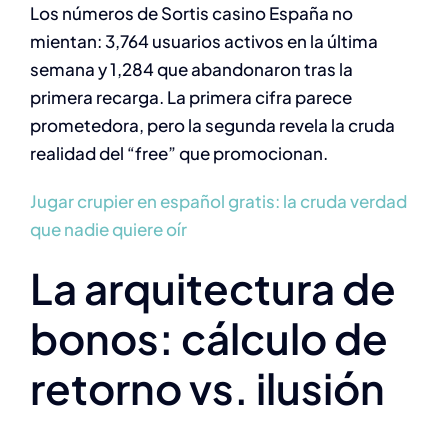
Los números de Sortis casino España no
mientan: 3,764 usuarios activos en la última
semana y 1,284 que abandonaron tras la
primera recarga. La primera cifra parece
prometedora, pero la segunda revela la cruda
realidad del “free” que promocionan.
Jugar crupier en español gratis: la cruda verdad
que nadie quiere oír
La arquitectura de
bonos: cálculo de
retorno vs. ilusión