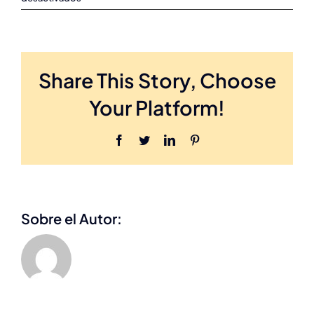
Sortis
casino
España:
El
Share This Story, Choose
mito
del
Your Platform!
“regalo”
que
no
Facebook
Twitter
LinkedIn
Pinterest
paga
dividendos
micho
vegas
Sobre el Autor:
casino
Las
235
tragamonedas
tiradas
con