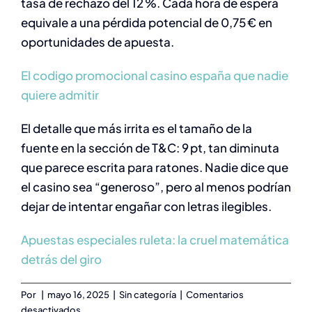
tasa de rechazo del 12 %. Cada hora de espera
equivale a una pérdida potencial de 0,75 € en
oportunidades de apuesta.
El codigo promocional casino españa que nadie
quiere admitir
El detalle que más irrita es el tamaño de la
fuente en la sección de T&C: 9 pt, tan diminuta
que parece escrita para ratones. Nadie dice que
el casino sea “generoso”, pero al menos podrían
dejar de intentar engañar con letras ilegibles.
Apuestas especiales ruleta: la cruel matemática
detrás del giro
Por
|
mayo 16, 2025
|
Sin categoría
|
Comentarios
en
desactivados