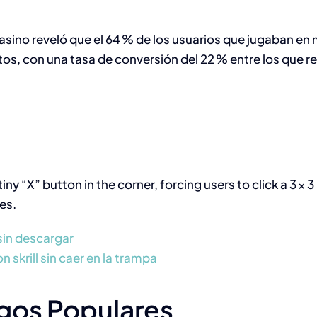
8casino reveló que el 64 % de los usuarios que jugaban e
os, con una tasa de conversión del 22 % entre los que r
tiny “X” button in the corner, forcing users to click a 3 ×
es.
sin descargar
n skrill sin caer en la trampa
gos Populares