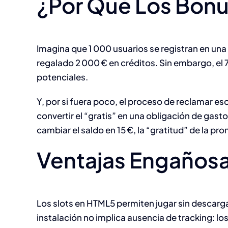
¿Por Qué Los Bonu
Imagina que 1 000 usuarios se registran en una 
regalado 2 000 € en créditos. Sin embargo, el 7
potenciales.
Y, por si fuera poco, el proceso de reclamar es
convertir el “gratis” en una obligación de gas
cambiar el saldo en 15 €, la “gratitud” de la p
Ventajas Engañosa
Los slots en HTML5 permiten jugar sin descarga
instalación no implica ausencia de tracking: l