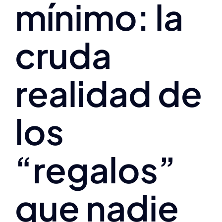
mínimo: la
cruda
realidad de
los
“regalos”
que nadie