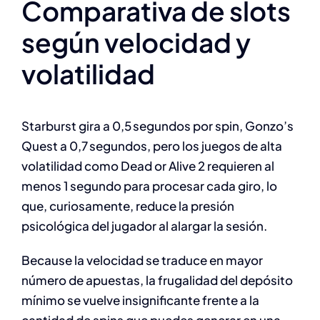
Comparativa de slots
según velocidad y
volatilidad
Starburst gira a 0,5 segundos por spin, Gonzo’s
Quest a 0,7 segundos, pero los juegos de alta
volatilidad como Dead or Alive 2 requieren al
menos 1 segundo para procesar cada giro, lo
que, curiosamente, reduce la presión
psicológica del jugador al alargar la sesión.
Because la velocidad se traduce en mayor
número de apuestas, la frugalidad del depósito
mínimo se vuelve insignificante frente a la
cantidad de spins que puedes generar en una