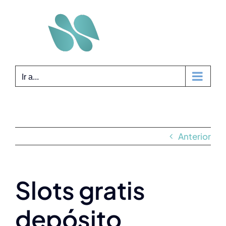
Saltar
al
contenido
Ir a...
Anterior
Slots gratis
depósito