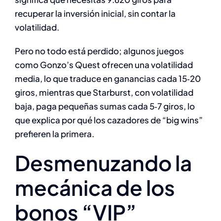
recuperar la inversión inicial, sin contar la
volatilidad.
Pero no todo está perdido; algunos juegos
como Gonzo’s Quest ofrecen una volatilidad
media, lo que traduce en ganancias cada 15‑20
giros, mientras que Starburst, con volatilidad
baja, paga pequeñas sumas cada 5‑7 giros, lo
que explica por qué los cazadores de “big wins”
prefieren la primera.
Desmenuzando la
mecánica de los
bonos “VIP”