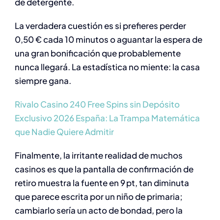
de detergente.
La verdadera cuestión es si prefieres perder
0,50 € cada 10 minutos o aguantar la espera de
una gran bonificación que probablemente
nunca llegará. La estadística no miente: la casa
siempre gana.
Rivalo Casino 240 Free Spins sin Depósito
Exclusivo 2026 España: La Trampa Matemática
que Nadie Quiere Admitir
Finalmente, la irritante realidad de muchos
casinos es que la pantalla de confirmación de
retiro muestra la fuente en 9 pt, tan diminuta
que parece escrita por un niño de primaria;
cambiarlo sería un acto de bondad, pero la