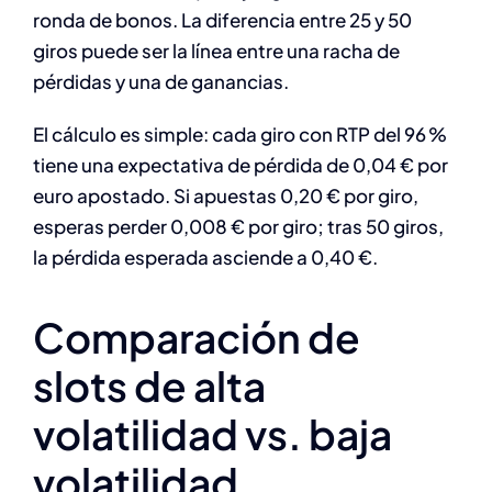
ronda de bonos. La diferencia entre 25 y 50
giros puede ser la línea entre una racha de
pérdidas y una de ganancias.
El cálculo es simple: cada giro con RTP del 96 %
tiene una expectativa de pérdida de 0,04 € por
euro apostado. Si apuestas 0,20 € por giro,
esperas perder 0,008 € por giro; tras 50 giros,
la pérdida esperada asciende a 0,40 €.
Comparación de
slots de alta
volatilidad vs. baja
volatilidad