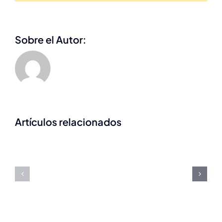
como
“regalo”
micho
vegas
Sobre el Autor:
casino
Las
235
tragamonedas
tiradas
con
gratis
Artículos relacionados
criptomonedas
consigu
en
con
España
código
están
de
arruinando
bono