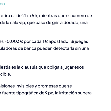
ico
tiro es de 2 h a 5 h, mientras que el número de
de la sala vip, que pasa de gris a dorado, una
 es -0,003 € por cada 1 € apostado. Si juegas
alculadoras de banca pueden detectarla sin una
stia es la cláusula que obliga a jugar esos
cible.
misiones invisibles y promesas que se
uente tipográfica de 9 px, la irritación supera