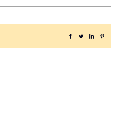
Facebook
Twitter
LinkedIn
Pinterest
7bit
casino
bono
kjack
sin
ro
depósito
2026