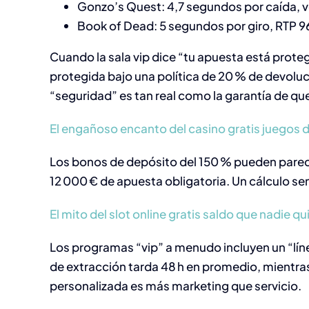
Gonzo’s Quest: 4,7 segundos por caída, vol
Book of Dead: 5 segundos por giro, RTP 96
Cuando la sala vip dice “tu apuesta está prote
protegida bajo una política de 20 % de devolu
“seguridad” es tan real como la garantía de qu
El engañoso encanto del casino gratis juego
Los bonos de depósito del 150 % pueden parece
12 000 € de apuesta obligatoria. Un cálculo sen
El mito del slot online gratis saldo que nadie qu
Los programas “vip” a menudo incluyen un “líne
de extracción tarda 48 h en promedio, mientras
personalizada es más marketing que servicio.