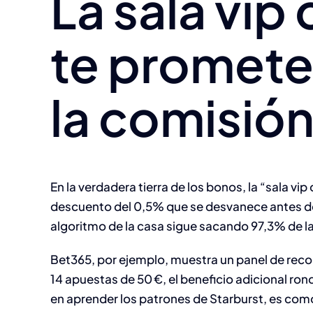
La sala vip
te promete 
la comisió
En la verdadera tierra de los bonos, la “sala vi
descuento del 0,5% que se desvanece antes de qu
algoritmo de la casa sigue sacando 97,3% de la
Bet365, por ejemplo, muestra un panel de reco
14 apuestas de 50 €, el beneficio adicional ro
en aprender los patrones de Starburst, es como 