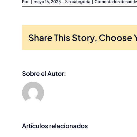
Por
|
mayo 16, 2025
|
Sin categoría
|
Comentarios desacti
Share This Story, Choose 
Sobre el Autor:
Las
tragamonedas
con
Artículos relacionados
criptomonedas