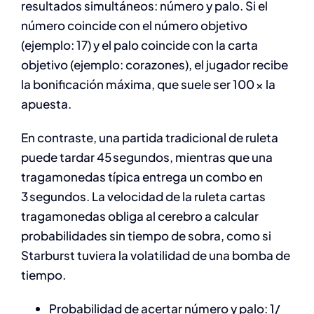
resultados simultáneos: número y palo. Si el
número coincide con el número objetivo
(ejemplo: 17) y el palo coincide con la carta
objetivo (ejemplo: corazones), el jugador recibe
la bonificación máxima, que suele ser 100 × la
apuesta.
En contraste, una partida tradicional de ruleta
puede tardar 45 segundos, mientras que una
tragamonedas típica entrega un combo en
3 segundos. La velocidad de la ruleta cartas
tragamonedas obliga al cerebro a calcular
probabilidades sin tiempo de sobra, como si
Starburst tuviera la volatilidad de una bomba de
tiempo.
Probabilidad de acertar número y palo: 1/