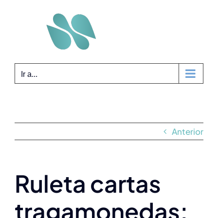
Saltar
al
contenido
Ir a...
Anterior
Ruleta cartas
tragamonedas: