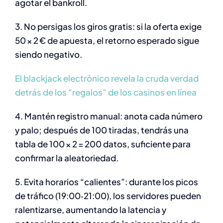
agotar el bankroll.
3. No persigas los giros gratis: si la oferta exige
50 × 2 € de apuesta, el retorno esperado sigue
siendo negativo.
El blackjack electrónico revela la cruda verdad
detrás de los “regalos” de los casinos en línea
4. Mantén registro manual: anota cada número
y palo; después de 100 tiradas, tendrás una
tabla de 100 × 2 = 200 datos, suficiente para
confirmar la aleatoriedad.
5. Evita horarios “calientes”: durante los picos
de tráfico (19:00‑21:00), los servidores pueden
ralentizarse, aumentando la latencia y