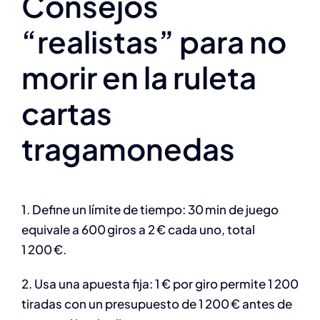
Consejos
“realistas” para no
morir en la ruleta
cartas
tragamonedas
1. Define un límite de tiempo: 30 min de juego
equivale a 600 giros a 2 € cada uno, total
1 200 €.
2. Usa una apuesta fija: 1 € por giro permite 1 200
tiradas con un presupuesto de 1 200 € antes de