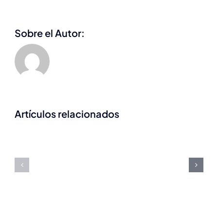
micho
vegas
Sobre el Autor:
casino
Las
235
tragamonedas
tiradas
con
gratis
Artículos relacionados
criptomonedas
consigu
en
con
España
código
están
de
arruinando
bono
la