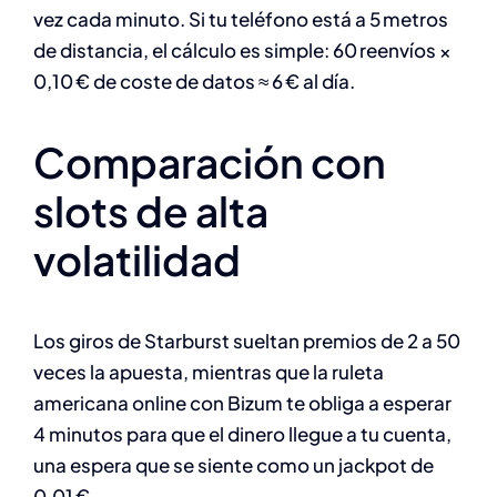
vez cada minuto. Si tu teléfono está a 5 metros
de distancia, el cálculo es simple: 60 reenvíos ×
0,10 € de coste de datos ≈ 6 € al día.
Comparación con
slots de alta
volatilidad
Los giros de Starburst sueltan premios de 2 a 50
veces la apuesta, mientras que la ruleta
americana online con Bizum te obliga a esperar
4 minutos para que el dinero llegue a tu cuenta,
una espera que se siente como un jackpot de
0,01 €.