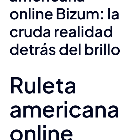
online Bizum: la
cruda realidad
detrás del brillo
Ruleta
americana
online