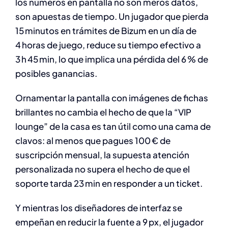
los números en pantalla no son meros datos,
son apuestas de tiempo. Un jugador que pierda
15 minutos en trámites de Bizum en un día de
4 horas de juego, reduce su tiempo efectivo a
3 h 45 min, lo que implica una pérdida del 6 % de
posibles ganancias.
Ornamentar la pantalla con imágenes de fichas
brillantes no cambia el hecho de que la “VIP
lounge” de la casa es tan útil como una cama de
clavos: al menos que pagues 100 € de
suscripción mensual, la supuesta atención
personalizada no supera el hecho de que el
soporte tarda 23 min en responder a un ticket.
Y mientras los diseñadores de interfaz se
empeñan en reducir la fuente a 9 px, el jugador