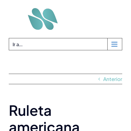
Saltar
al
contenido
Ir a...
Anterior
Ruleta
americana