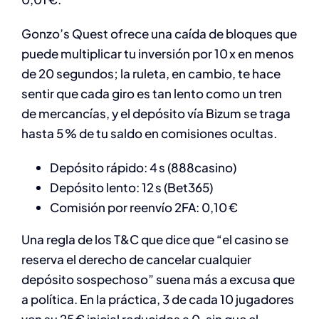
Gonzo’s Quest ofrece una caída de bloques que
puede multiplicar tu inversión por 10 x en menos
de 20 segundos; la ruleta, en cambio, te hace
sentir que cada giro es tan lento como un tren
de mercancías, y el depósito vía Bizum se traga
hasta 5 % de tu saldo en comisiones ocultas.
Depósito rápido: 4 s (888casino)
Depósito lento: 12 s (Bet365)
Comisión por reenvío 2FA: 0,10 €
Una regla de los T&C que dice que “el casino se
reserva el derecho de cancelar cualquier
depósito sospechoso” suena más a excusa que
a política. En la práctica, 3 de cada 10 jugadores
ven su 25 € inicial reducidos a 0, sin que el