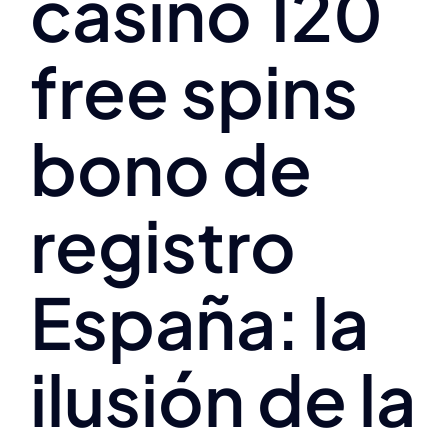
casino 120
free spins
bono de
registro
España: la
ilusión de la