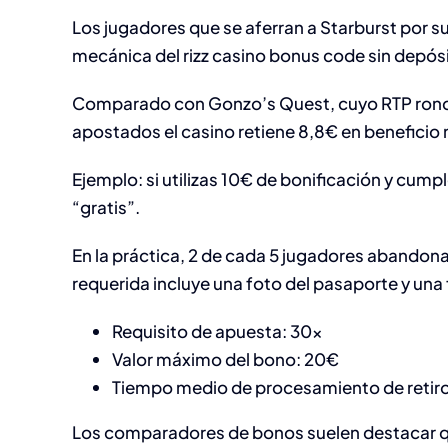
Los jugadores que se aferran a Starburst por su
mecánica del rizz casino bonus code sin depós
Comparado con Gonzo’s Quest, cuyo RTP ronda e
apostados el casino retiene 8,8€ en beneficio n
Ejemplo: si utilizas 10€ de bonificación y cum
“gratis”.
En la práctica, 2 de cada 5 jugadores abandon
requerida incluye una foto del pasaporte y una 
Requisito de apuesta: 30x
Valor máximo del bono: 20€
Tiempo medio de procesamiento de retiro
Los comparadores de bonos suelen destacar que