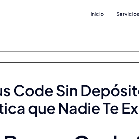
Inicio
Servicio
s Code Sin Depósito
ca que Nadie Te Ex