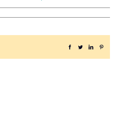
Facebook
Twitter
LinkedIn
Pinterest
7bit
casino
bono
kjack
sin
ro
depósito