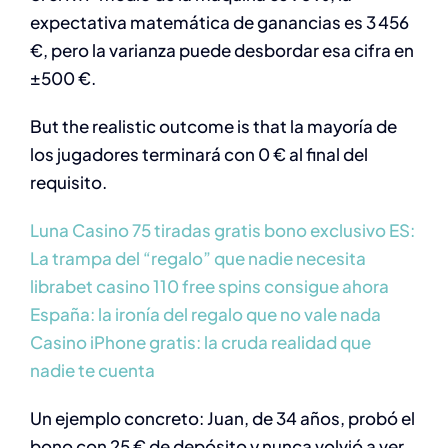
expectativa matemática de ganancias es 3 456
€, pero la varianza puede desbordar esa cifra en
±500 €.
But the realistic outcome is that la mayoría de
los jugadores terminará con 0 € al final del
requisito.
Luna Casino 75 tiradas gratis bono exclusivo ES:
La trampa del “regalo” que nadie necesita
librabet casino 110 free spins consigue ahora
España: la ironía del regalo que no vale nada
Casino iPhone gratis: la cruda realidad que
nadie te cuenta
Un ejemplo concreto: Juan, de 34 años, probó el
bono con 25 € de depósito y nunca volvió a ver