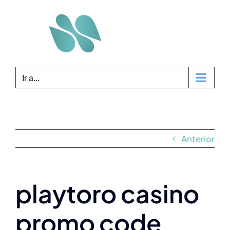
Saltar
al
contenido
Ir a...
Anterior
playtoro casino
promo code