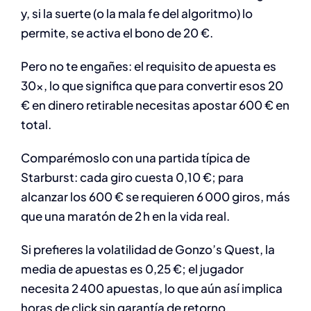
y, si la suerte (o la mala fe del algoritmo) lo
permite, se activa el bono de 20 €.
Pero no te engañes: el requisito de apuesta es
30x, lo que significa que para convertir esos 20
€ en dinero retirable necesitas apostar 600 € en
total.
Comparémoslo con una partida típica de
Starburst: cada giro cuesta 0,10 €; para
alcanzar los 600 € se requieren 6 000 giros, más
que una maratón de 2 h en la vida real.
Si prefieres la volatilidad de Gonzo’s Quest, la
media de apuestas es 0,25 €; el jugador
necesita 2 400 apuestas, lo que aún así implica
horas de click sin garantía de retorno.