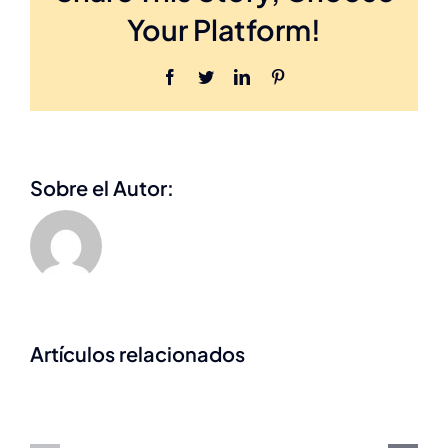
2026
Your Platform!
bono
ES:
la
Facebook
Twitter
LinkedIn
Pinterest
promesa
que
no
micho
paga
vegas
la
Sobre el Autor:
cuenta
casino
Las
235
tragamonedas
tiradas
con
gratis
Artículos relacionados
criptomonedas
consigu
en
con
España