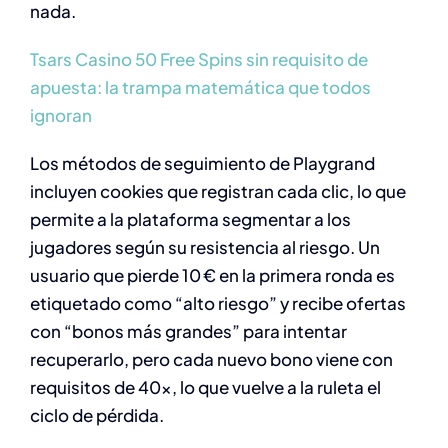
nada.
Tsars Casino 50 Free Spins sin requisito de
apuesta: la trampa matemática que todos
ignoran
Los métodos de seguimiento de Playgrand
incluyen cookies que registran cada clic, lo que
permite a la plataforma segmentar a los
jugadores según su resistencia al riesgo. Un
usuario que pierde 10 € en la primera ronda es
etiquetado como “alto riesgo” y recibe ofertas
con “bonos más grandes” para intentar
recuperarlo, pero cada nuevo bono viene con
requisitos de 40x, lo que vuelve a la ruleta el
ciclo de pérdida.