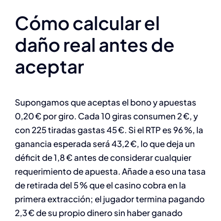
Cómo calcular el
daño real antes de
aceptar
Supongamos que aceptas el bono y apuestas
0,20 € por giro. Cada 10 giras consumen 2 €, y
con 225 tiradas gastas 45 €. Si el RTP es 96 %, la
ganancia esperada será 43,2 €, lo que deja un
déficit de 1,8 € antes de considerar cualquier
requerimiento de apuesta. Añade a eso una tasa
de retirada del 5 % que el casino cobra en la
primera extracción; el jugador termina pagando
2,3 € de su propio dinero sin haber ganado