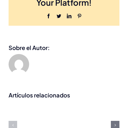
Your Platform!
depósito
hoy
ES:
Facebook
Twitter
LinkedIn
Pinterest
la
ilusión
de
micho
la
vegas
“gratuidad”
Sobre el Autor:
que
casino
nadie
Las
merece
235
tragamonedas
tiradas
con
gratis
Artículos relacionados
criptomonedas
consigu
en
con
España
código