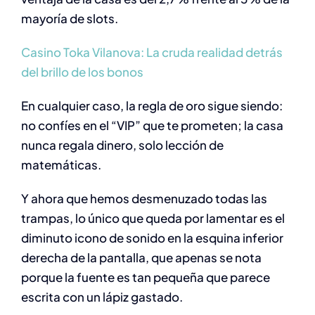
mayoría de slots.
Casino Toka Vilanova: La cruda realidad detrás
del brillo de los bonos
En cualquier caso, la regla de oro sigue siendo:
no confíes en el “VIP” que te prometen; la casa
nunca regala dinero, solo lección de
matemáticas.
Y ahora que hemos desmenuzado todas las
trampas, lo único que queda por lamentar es el
diminuto icono de sonido en la esquina inferior
derecha de la pantalla, que apenas se nota
porque la fuente es tan pequeña que parece
escrita con un lápiz gastado.