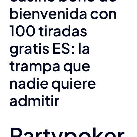
bienvenida con
100 tiradas
gratis ES: la
trampa que
nadie quiere
admitir
Partypoker