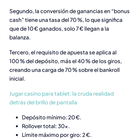
Segundo, la conversión de ganancias en “bonus
cash” tiene una tasa del 70 %, lo que significa
que de 10 € ganados, solo 7 € llegan a la
balanza.
Tercero, el requisito de apuesta se aplica al
100 % del depósito, más el 40 % de los giros,
creando una carga de 70 % sobre el bankroll
inicial.
Jugar casino para tablet: la cruda realidad
detrás del brillo de pantalla
Depósito mínimo: 20 €.
Rollover total: 30×.
Límite máximo por giro: 2 €.