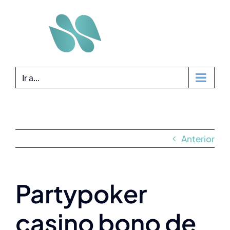
Saltar
al
contenido
Ir a...
Anterior
Partypoker
casino bono de