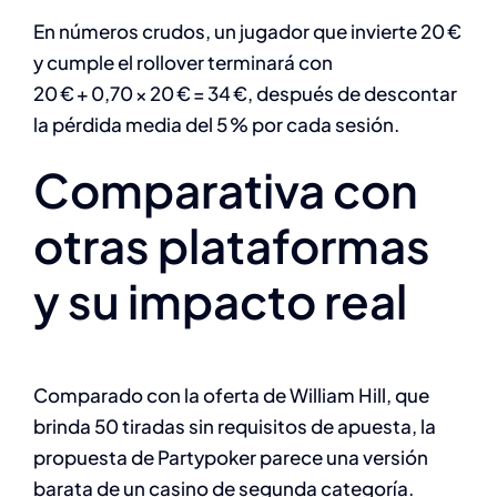
En números crudos, un jugador que invierte 20 €
y cumple el rollover terminará con
20 € + 0,70 × 20 € = 34 €, después de descontar
la pérdida media del 5 % por cada sesión.
Comparativa con
otras plataformas
y su impacto real
Comparado con la oferta de William Hill, que
brinda 50 tiradas sin requisitos de apuesta, la
propuesta de Partypoker parece una versión
barata de un casino de segunda categoría.