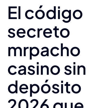
El código
secreto
mrpacho
casino sin
depósito
2026 que