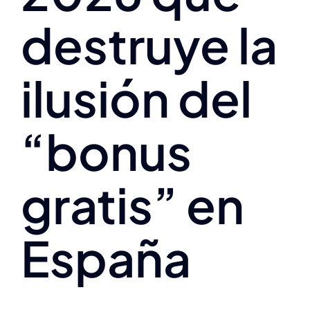
destruye la
ilusión del
“bonus
gratis” en
España