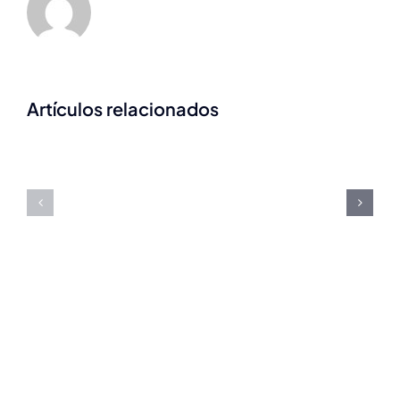
Las
España
235
tragamonedas
tiradas
con
gratis
Artículos relacionados
criptomonedas
consigu
en
con
España
código
están
de
arruinando
bono
la
ES
ilusión
y
de
la
ganar