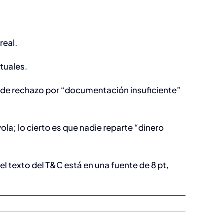
real.
tuales.
tasa de rechazo por “documentación insuficiente”
la; lo cierto es que nadie reparte “dinero
el texto del T&C está en una fuente de 8 pt,