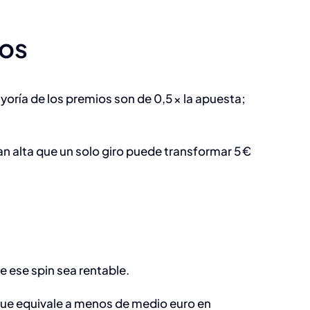
cos
ayoría de los premios son de 0,5 × la apuesta;
n alta que un solo giro puede transformar 5 €
e ese spin sea rentable.
o que equivale a menos de medio euro en