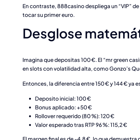
En contraste, 888casino despliega un “VIP” de 
tocar su primer euro.
Desglose matemát
Imagina que depositas 100 €. El “mr green casi
en slots con volatilidad alta, como Gonzo’s Qu
Entonces, la diferencia entre 150 € y 144 € ya 
Deposito inicial: 100 €
Bonus aplicado: +50 €
Rollover requerido (80 %): 120 €
Valor esperado tras RTP 96 %: 115,2 €
El margen final es de -4,8 €, lo que demuestra 