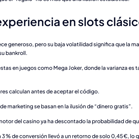
xperiencia en slots clási
ece generoso, pero su baja volatilidad significa que la m
su bankroll.
stas en juegos como Mega Joker, donde la varianza es ta
res calculan antes de aceptar el código.
 de marketing se basan en la ilusión de “dinero gratis”.
 motor del casino ya ha descontado la probabilidad de qu
n 3 % de conversión llevó a un retorno de solo 0,45 €, l