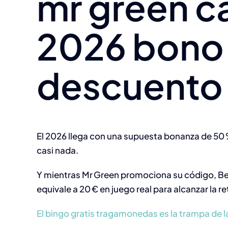
mr green c
2026 bono 
descuento 
El 2026 llega con una supuesta bonanza de 50 %
casi nada.
Y mientras Mr Green promociona su código, Bet3
equivale a 20 € en juego real para alcanzar la re
El bingo gratis tragamonedas es la trampa de la