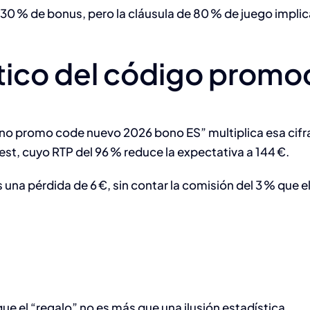
30 % de bonus, pero la cláusula de 80 % de juego implic
ico del código promoc
no promo code nuevo 2026 bono ES” multiplica esa cifra e
est, cuyo RTP del 96 % reduce la expectativa a 144 €.
es una pérdida de 6 €, sin contar la comisión del 3 % que 
que el “regalo” no es más que una ilusión estadística.