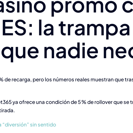
asino promo 
ES: la trampa
que nadie ne
 de recarga, pero los números reales muestran que tras 
65 ya ofrece una condición de 5 % de rollover que se tr
tirada.
 “diversión” sin sentido