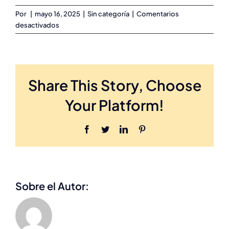
Por
|
mayo 16, 2025
|
Sin categoría
|
Comentarios
en
desactivados
Los
“mejores
casinos
online
Share This Story, Choose
España
2026”
Your Platform!
no
son
un
Facebook
Twitter
LinkedIn
Pinterest
mito,
son
un
micho
cálculo
vegas
sucio
Sobre el Autor:
y
casino
preciso
Las
235