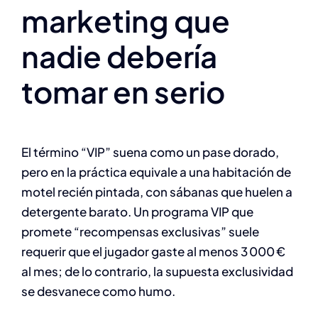
marketing que
nadie debería
tomar en serio
El término “VIP” suena como un pase dorado,
pero en la práctica equivale a una habitación de
motel recién pintada, con sábanas que huelen a
detergente barato. Un programa VIP que
promete “recompensas exclusivas” suele
requerir que el jugador gaste al menos 3 000 €
al mes; de lo contrario, la supuesta exclusividad
se desvanece como humo.