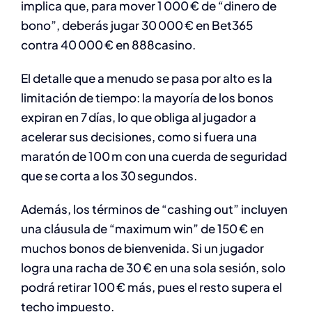
implica que, para mover 1 000 € de “dinero de
bono”, deberás jugar 30 000 € en Bet365
contra 40 000 € en 888casino.
El detalle que a menudo se pasa por alto es la
limitación de tiempo: la mayoría de los bonos
expiran en 7 días, lo que obliga al jugador a
acelerar sus decisiones, como si fuera una
maratón de 100 m con una cuerda de seguridad
que se corta a los 30 segundos.
Además, los términos de “cashing out” incluyen
una cláusula de “maximum win” de 150 € en
muchos bonos de bienvenida. Si un jugador
logra una racha de 30 € en una sola sesión, solo
podrá retirar 100 € más, pues el resto supera el
techo impuesto.