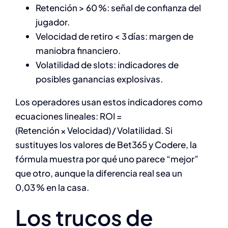
Retención > 60 %: señal de confianza del
jugador.
Velocidad de retiro < 3 días: margen de
maniobra financiero.
Volatilidad de slots: indicadores de
posibles ganancias explosivas.
Los operadores usan estos indicadores como
ecuaciones lineales: ROI =
(Retención × Velocidad) / Volatilidad. Si
sustituyes los valores de Bet365 y Codere, la
fórmula muestra por qué uno parece “mejor”
que otro, aunque la diferencia real sea un
0,03 % en la casa.
Los trucos de