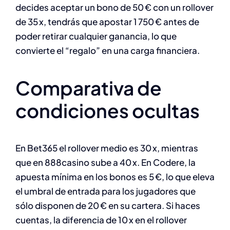
decides aceptar un bono de 50 € con un rollover
de 35 x, tendrás que apostar 1 750 € antes de
poder retirar cualquier ganancia, lo que
convierte el “regalo” en una carga financiera.
Comparativa de
condiciones ocultas
En Bet365 el rollover medio es 30 x, mientras
que en 888casino sube a 40 x. En Codere, la
apuesta mínima en los bonos es 5 €, lo que eleva
el umbral de entrada para los jugadores que
sólo disponen de 20 € en su cartera. Si haces
cuentas, la diferencia de 10 x en el rollover