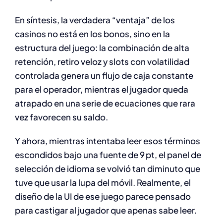
En síntesis, la verdadera “ventaja” de los
casinos no está en los bonos, sino en la
estructura del juego: la combinación de alta
retención, retiro veloz y slots con volatilidad
controlada genera un flujo de caja constante
para el operador, mientras el jugador queda
atrapado en una serie de ecuaciones que rara
vez favorecen su saldo.
Y ahora, mientras intentaba leer esos términos
escondidos bajo una fuente de 9 pt, el panel de
selección de idioma se volvió tan diminuto que
tuve que usar la lupa del móvil. Realmente, el
diseño de la UI de ese juego parece pensado
para castigar al jugador que apenas sabe leer.