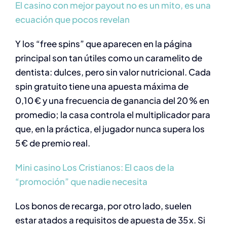
El casino con mejor payout no es un mito, es una
ecuación que pocos revelan
Y los “free spins” que aparecen en la página
principal son tan útiles como un caramelito de
dentista: dulces, pero sin valor nutricional. Cada
spin gratuito tiene una apuesta máxima de
0,10 € y una frecuencia de ganancia del 20 % en
promedio; la casa controla el multiplicador para
que, en la práctica, el jugador nunca supera los
5 € de premio real.
Mini casino Los Cristianos: El caos de la
“promoción” que nadie necesita
Los bonos de recarga, por otro lado, suelen
estar atados a requisitos de apuesta de 35 x. Si