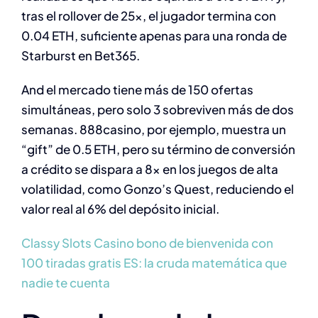
tras el rollover de 25x, el jugador termina con
0.04 ETH, suficiente apenas para una ronda de
Starburst en Bet365.
And el mercado tiene más de 150 ofertas
simultáneas, pero solo 3 sobreviven más de dos
semanas. 888casino, por ejemplo, muestra un
“gift” de 0.5 ETH, pero su término de conversión
a crédito se dispara a 8x en los juegos de alta
volatilidad, como Gonzo’s Quest, reduciendo el
valor real al 6% del depósito inicial.
Classy Slots Casino bono de bienvenida con
100 tiradas gratis ES: la cruda matemática que
nadie te cuenta