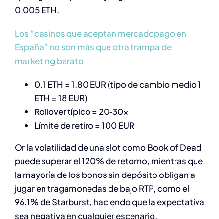
0.005 ETH.
Los “casinos que aceptan mercadopago en
España” no son más que otra trampa de
marketing barato
0.1 ETH = 1.80 EUR (tipo de cambio medio 1
ETH = 18 EUR)
Rollover típico = 20‑30x
Límite de retiro = 100 EUR
Or la volatilidad de una slot como Book of Dead
puede superar el 120% de retorno, mientras que
la mayoría de los bonos sin depósito obligan a
jugar en tragamonedas de bajo RTP, como el
96.1% de Starburst, haciendo que la expectativa
sea negativa en cualquier escenario.