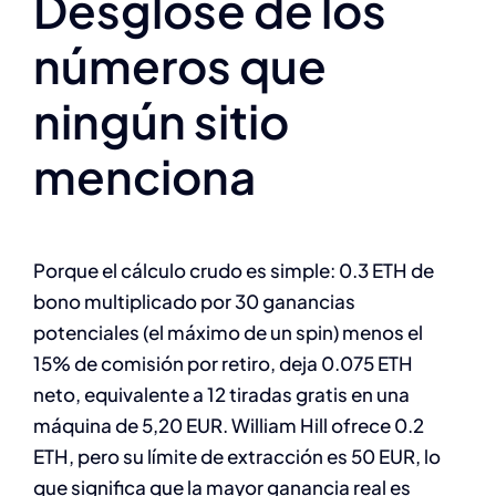
Desglose de los
números que
ningún sitio
menciona
Porque el cálculo crudo es simple: 0.3 ETH de
bono multiplicado por 30 ganancias
potenciales (el máximo de un spin) menos el
15% de comisión por retiro, deja 0.075 ETH
neto, equivalente a 12 tiradas gratis en una
máquina de 5,20 EUR. William Hill ofrece 0.2
ETH, pero su límite de extracción es 50 EUR, lo
que significa que la mayor ganancia real es