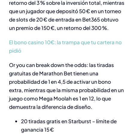
retorno del 3 % sobre la inversión total, mientras
que un jugador que depositó 50 € en un torneo
de slots de 20 € de entrada en Bet365 obtuvo
un premio de 150 €, un retorno del 300 %.
El bono casino 10€: la trampa que tu cartera no
pidió
Or you can break down the odds: las tiradas
gratuitas de Marathon Bet tienen una
probabilidad de 1 en 4,5 de activar un bono
extra, mientras que la misma probabilidad en un
juego como Mega Moolah es 1 en 12, lo que
demuestra la diferencia de diseño.
20 tiradas gratis en Starburst – límite de
ganancia 15 €