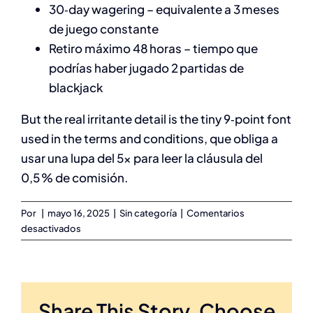
30‑day wagering – equivalente a 3 meses
de juego constante
Retiro máximo 48 horas – tiempo que
podrías haber jugado 2 partidas de
blackjack
But the real irritante detail is the tiny 9‑point font
used in the terms and conditions, que obliga a
usar una lupa del 5× para leer la cláusula del
0,5 % de comisión.
Por
|
mayo 16, 2025
|
Sin categoría
|
Comentarios
en
desactivados
MarathonBet
Casino
consigue
ahora
Share This Story, Choose
tiradas