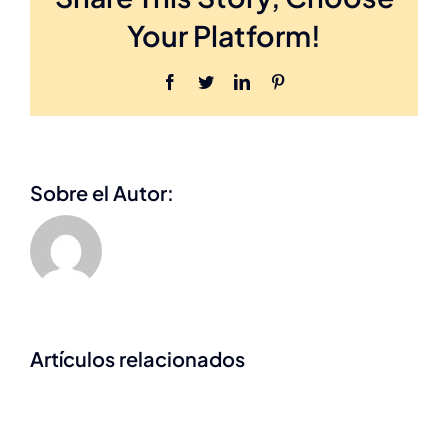
gratis
Your Platform!
bono
España
y
Facebook
Twitter
LinkedIn
Pinterest
los
trucos
que
micho
nadie
vegas
te
Sobre el Autor:
cuenta
casino
Las
235
tragamonedas
tiradas
con
gratis
Artículos relacionados
criptomonedas
consigu
en
con
España