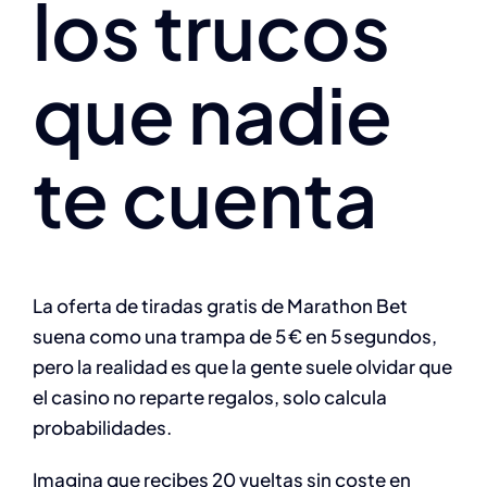
los trucos
que nadie
te cuenta
La oferta de tiradas gratis de Marathon Bet
suena como una trampa de 5 € en 5 segundos,
pero la realidad es que la gente suele olvidar que
el casino no reparte regalos, solo calcula
probabilidades.
Imagina que recibes 20 vueltas sin coste en