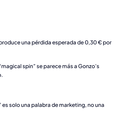
 produce una pérdida esperada de 0,30 € por
 “magical spin” se parece más a Gonzo’s
o.
s” es solo una palabra de marketing, no una