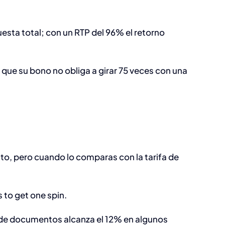
esta total; con un RTP del 96% el retorno
es que su bono no obliga a girar 75 veces con una
ato, pero cuando lo comparas con la tarifa de
s to get one spin.
zo de documentos alcanza el 12% en algunos