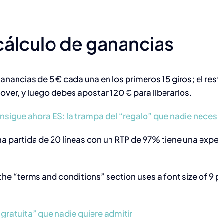
cálculo de ganancias
anancias de 5 € cada una en los primeros 15 giros; el res
llover, y luego debes apostar 120 € para liberarlos.
onsigue ahora ES: la trampa del “regalo” que nadie neces
a partida de 20 líneas con un RTP de 97% tiene una expec
 the “terms and conditions” section uses a font size of 9
“gratuita” que nadie quiere admitir