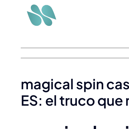
Saltar
al
contenido
magical spin cas
ES: el truco que