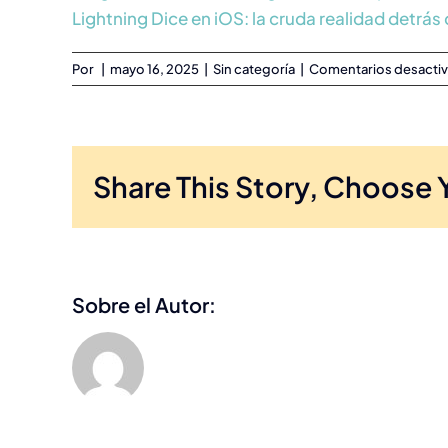
Lightning Dice en iOS: la cruda realidad detrás 
Por
|
mayo 16, 2025
|
Sin categoría
|
Comentarios desacti
Share This Story, Choose 
Sobre el Autor:
Las
tragamonedas