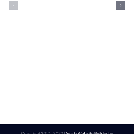
España
código
están
de
arruinando
bono
la
ES
ilusión
y
de
la
ganar
cruel
fácil
realidad
del
“regalo
Copyright 2012 - 2022 |
Avada Website Builder
by