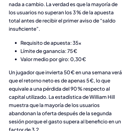
nada a cambio. La verdad es que la mayoría de
los usuarios no superan los 3 % de la apuesta
total antes de recibir el primer aviso de “saldo
insuficiente”.
Requisito de apuesta: 35×
Límite de ganancia: 75 €
Valor medio por giro: 0,30 €
Un jugador que invierta 50 € en una semana verá
que el retorno neto es de apenas 5 €, lo que
equivale a una pérdida del 90 % respecto al
capital utilizado. La estadística de William Hill
muestra que la mayoría de los usuarios
abandonan la oferta después de la segunda
sesión porque el gasto supera al beneficio en un
factor de 3,2.