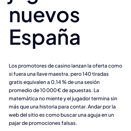
nuevos
España
Los promotores de casino lanzan la oferta como
si fuera una llave maestra, pero 140 tiradas
gratis equivalen a 0,14 % de una sesión
promedio de 10 000 € de apuestas. La
matemática no miente y el jugador termina sin
más que una historia para contar. Andar por la
web del sitio es como buscar una aguja en un
pajar de promociones falsas.