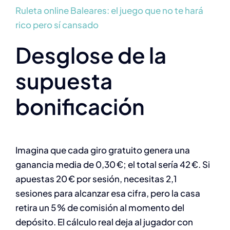
Ruleta online Baleares: el juego que no te hará
rico pero sí cansado
Desglose de la
supuesta
bonificación
Imagina que cada giro gratuito genera una
ganancia media de 0,30 €; el total sería 42 €. Si
apuestas 20 € por sesión, necesitas 2,1
sesiones para alcanzar esa cifra, pero la casa
retira un 5 % de comisión al momento del
depósito. El cálculo real deja al jugador con