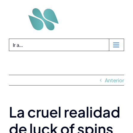
Saltar
al
contenido
Ir a...
Anterior
La cruel realidad
de luck of spins