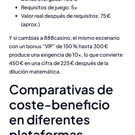
Requisitos de juego: 5×
Valor real después de requisitos: 75 €
(aprox.)
Y si cambias a 888casino, el mismo escenario
con un bonus “VIP” de 150 % hasta 300 €
produce una exigencia de 10×, lo que convierte
450 € en una cifra de 225 € después de la
dilución matemática.
Comparativas de
coste-beneficio
en diferentes
plataformas