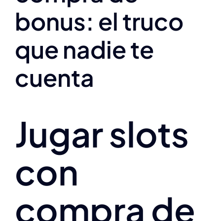
bonus: el truco
que nadie te
cuenta
Jugar slots
con
compra de