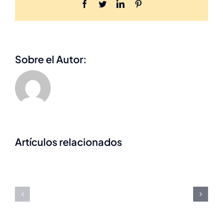
que
Facebook
Twitter
LinkedIn
Pinterest
nadie
te
cuenta
micho
vegas
Sobre el Autor:
casino
Las
235
tragamonedas
tiradas
con
gratis
Artículos relacionados
criptomonedas
consigu
en
con
España
código
están
de