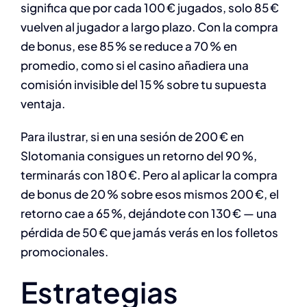
significa que por cada 100 € jugados, solo 85 €
vuelven al jugador a largo plazo. Con la compra
de bonus, ese 85 % se reduce a 70 % en
promedio, como si el casino añadiera una
comisión invisible del 15 % sobre tu supuesta
ventaja.
Para ilustrar, si en una sesión de 200 € en
Slotomania consigues un retorno del 90 %,
terminarás con 180 €. Pero al aplicar la compra
de bonus de 20 % sobre esos mismos 200 €, el
retorno cae a 65 %, dejándote con 130 € — una
pérdida de 50 € que jamás verás en los folletos
promocionales.
Estrategias