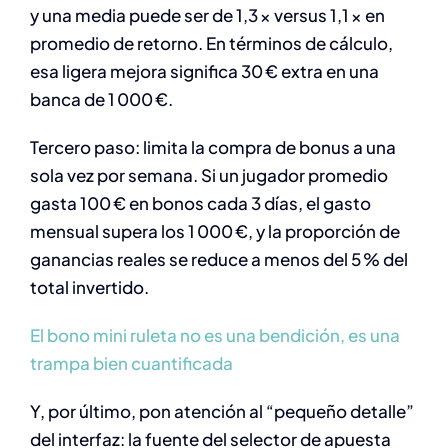
y una media puede ser de 1,3 × versus 1,1 × en
promedio de retorno. En términos de cálculo,
esa ligera mejora significa 30 € extra en una
banca de 1 000 €.
Tercero paso: limita la compra de bonus a una
sola vez por semana. Si un jugador promedio
gasta 100 € en bonos cada 3 días, el gasto
mensual supera los 1 000 €, y la proporción de
ganancias reales se reduce a menos del 5 % del
total invertido.
El bono mini ruleta no es una bendición, es una
trampa bien cuantificada
Y, por último, pon atención al “pequeño detalle”
del interfaz: la fuente del selector de apuesta