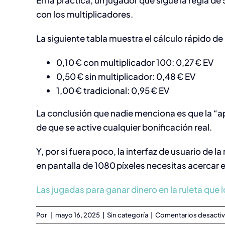
con los multiplicadores.
La siguiente tabla muestra el cálculo rápido de
0,10 € con multiplicador 100: 0,27 € EV
0,50 € sin multiplicador: 0,48 € EV
1,00 € tradicional: 0,95 € EV
La conclusión que nadie menciona es que la “a
de que se active cualquier bonificación real.
Y, por si fuera poco, la interfaz de usuario de 
en pantalla de 1080 píxeles necesitas acercar el
Las jugadas para ganar dinero en la ruleta que 
Por
|
mayo 16, 2025
|
Sin categoría
|
Comentarios desacti