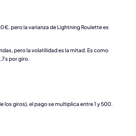
 €, pero la varianza de Lightning Roulette es
ndas, pero la volatilidad es la mitad. Es como
7 s por giro.
 los giros), el pago se multiplica entre 1 y 500.