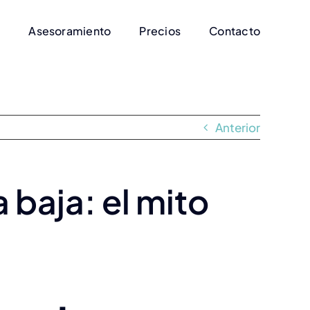
s
Asesoramiento
Precios
Contacto
Anterior
 baja: el mito