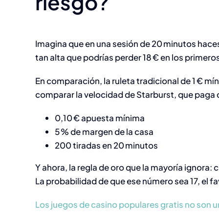
riesgo?
Imagina que en una sesión de 20 minutos haces 
tan alta que podrías perder 18 € en los primer
En comparación, la ruleta tradicional de 1 € mí
comparar la velocidad de Starburst, que paga ca
0,10 € apuesta mínima
5 % de margen de la casa
200 tiradas en 20 minutos
Y ahora, la regla de oro que la mayoría ignora: 
La probabilidad de que ese número sea 17, el fav
Los juegos de casino populares gratis no son un