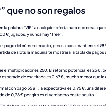
P” que no son regalos
a palabra “VIP” a cualquier oferta para que creas que r
100 € jugados, y nunca hay “free”.
el pago del número exacto, pero la casa mantiene el 98 
rtida de slots la máquina te mostrara la tabla de pagos 
ue el multiplicador es 250. El retorno potencial es 25 €,
lor esperado de esa tirada es 0,67 €, mucho menor que la
ormal con pago 35 a 1, la expectativa es 0,95 €, una dife
do de 0,28 € por giro es el verdadero coste oculto.
e 5 % de bankroll y apuesta siempre 0,10 € nunca superará