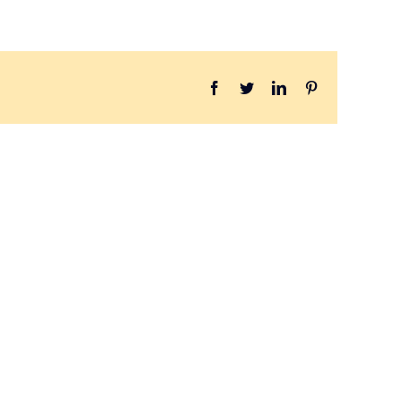
Facebook
Twitter
LinkedIn
Pinterest
7bit
casino
bono
kjack
sin
ro
depósito
2026
ña: