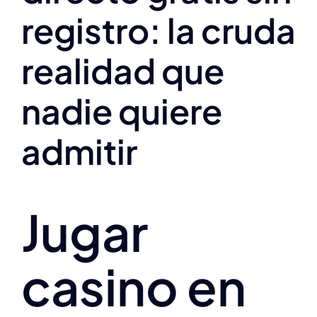
registro: la cruda
realidad que
nadie quiere
admitir
Jugar
casino en