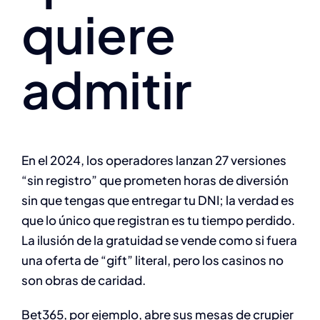
quiere
admitir
En el 2024, los operadores lanzan 27 versiones
“sin registro” que prometen horas de diversión
sin que tengas que entregar tu DNI; la verdad es
que lo único que registran es tu tiempo perdido.
La ilusión de la gratuidad se vende como si fuera
una oferta de “gift” literal, pero los casinos no
son obras de caridad.
Bet365, por ejemplo, abre sus mesas de crupier