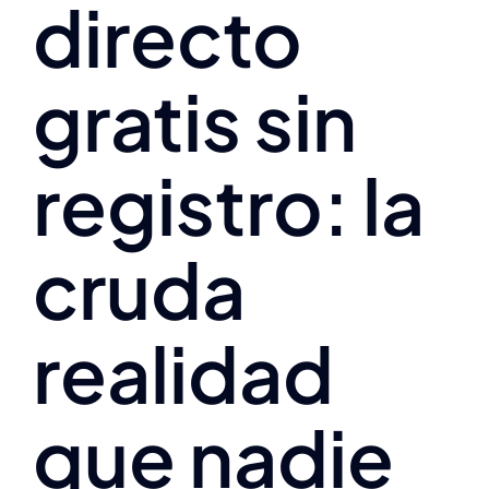
directo
gratis sin
registro: la
cruda
realidad
que nadie