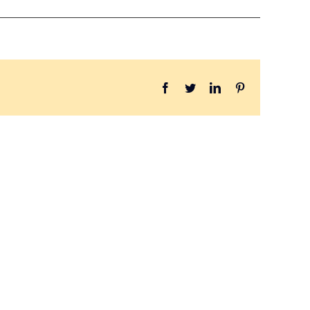
Facebook
Twitter
LinkedIn
Pinterest
7bit
casino
bono
kjack
sin
ro
depósito