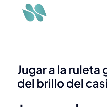
Saltar
al
contenido
Jugar a la ruleta
del brillo del cas