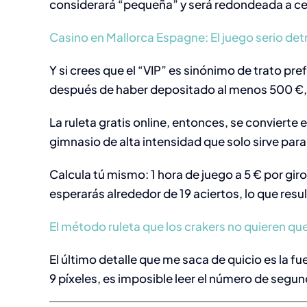
considerará “pequeña” y será redondeada a cer
Casino en Mallorca Espagne: El juego serio detr
Y si crees que el “VIP” es sinónimo de trato pr
después de haber depositado al menos 500 €, l
La ruleta gratis online, entonces, se conviert
gimnasio de alta intensidad que solo sirve par
Calcula tú mismo: 1 hora de juego a 5 € por gir
esperarás alrededor de 19 aciertos, lo que resu
El método ruleta que los crakers no quieren q
El último detalle que me saca de quicio es la f
9 píxeles, es imposible leer el número de segund