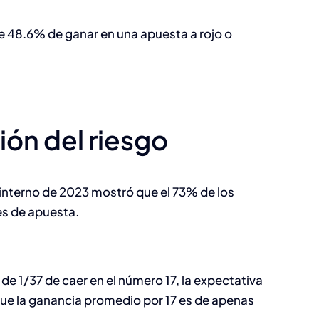
e 48.6% de ganar en una apuesta a rojo o
ión del riesgo
 interno de 2023 mostró que el 73% de los
es de apuesta.
de 1/37 de caer en el número 17, la expectativa
ue la ganancia promedio por 17 es de apenas