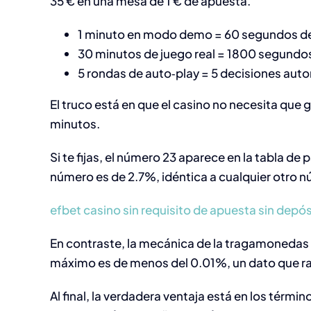
35 € en una mesa de 1 € de apuesta.
1 minuto en modo demo = 60 segundos de
30 minutos de juego real = 1800 segundos,
5 rondas de auto‑play = 5 decisiones auto
El truco está en que el casino no necesita que g
minutos.
Si te fijas, el número 23 aparece en la tabla d
número es de 2.7%, idéntica a cualquier otro n
efbet casino sin requisito de apuesta sin depós
En contraste, la mecánica de la tragamonedas 
máximo es de menos del 0.01%, un dato que ra
Al final, la verdadera ventaja está en los términ