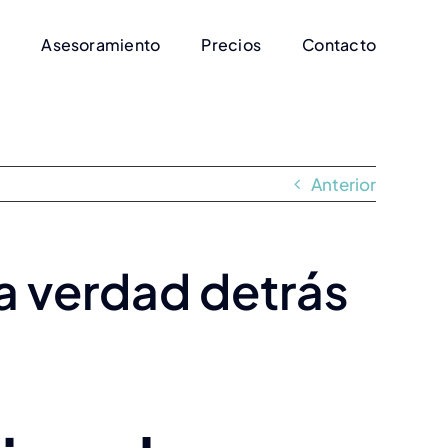
s
Asesoramiento
Precios
Contacto
Anterior
uda verdad detrás