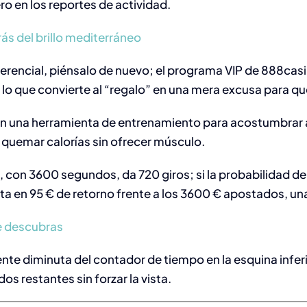
o en los reportes de actividad.
ás del brillo mediterráneo
eferencial, piénsalo de nuevo; el programa VIP de 888cas
o que convierte al “regalo” en una mera excusa para qu
e en una herramienta de entrenamiento para acostumbrar a
a quemar calorías sin ofrecer músculo.
o, con 3600 segundos, da 720 giros; si la probabilidad d
lta en 95 € de retorno frente a los 3600 € apostados, un
ue descubras
uente diminuta del contador de tiempo en la esquina infe
os restantes sin forzar la vista.