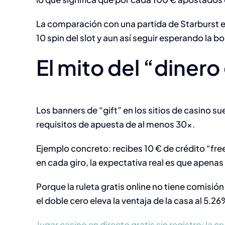
La comparación con una partida de Starburst es 
10 spin del slot y aun así seguir esperando la bo
El mito del “dinero
Los banners de “gift” en los sitios de casino 
requisitos de apuesta de al menos 30x.
Ejemplo concreto: recibes 10 € de crédito “fr
en cada giro, la expectativa real es que apenas
Porque la ruleta gratis online no tiene comisi
el doble cero eleva la ventaja de la casa al 5.2
Jugar casino en directo gratis sin registro: la c