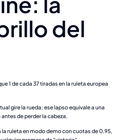
ine: la
rillo del
ue 1 de cada 37 tiradas en la ruleta europea
ual gire la rueda; ese lapso equivale a una
 antes de perder la cabeza.
r a la ruleta en modo demo con cuotas de 0.95,
ualquier promesa de “victoria”.