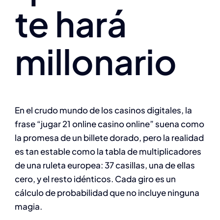
te hará
millonario
En el crudo mundo de los casinos digitales, la
frase “jugar 21 online casino online” suena como
la promesa de un billete dorado, pero la realidad
es tan estable como la tabla de multiplicadores
de una ruleta europea: 37 casillas, una de ellas
cero, y el resto idénticos. Cada giro es un
cálculo de probabilidad que no incluye ninguna
magia.