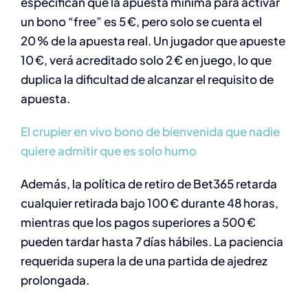
especifican que la apuesta mínima para activar
un bono “free” es 5 €, pero solo se cuenta el
20 % de la apuesta real. Un jugador que apueste
10 €, verá acreditado solo 2 € en juego, lo que
duplica la dificultad de alcanzar el requisito de
apuesta.
El crupier en vivo bono de bienvenida que nadie
quiere admitir que es solo humo
Además, la política de retiro de Bet365 retarda
cualquier retirada bajo 100 € durante 48 horas,
mientras que los pagos superiores a 500 €
pueden tardar hasta 7 días hábiles. La paciencia
requerida supera la de una partida de ajedrez
prolongada.