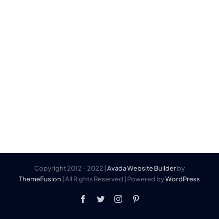
la
ES
ilusión
y
de
la
ganar
cruel
fácil
realidad
del
“regalo
Copyright 2012 - 2022 |
Avada Website Builder
by
ThemeFusion
| All Rights Reserved | Powered by
WordPress
Facebook
Twitter
Instagram
Pinterest