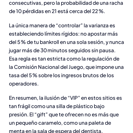
consecutivas, pero la probabilidad de una racha
de 10 pérdidas en 21 está cerca del 22 %.
La única manera de “controlar” la varianza es
estableciendo límites rígidos: no apostar más
del 5 % de tu bankroll en una sola sesión, y nunca
jugar más de 30 minutos seguidos sin pausa.
Esa regla es tan estricta como la regulación de
la Comisión Nacional del Juego, que impone una
tasa del 5 % sobre los ingresos brutos de los
operadores.
En resumen, la ilusión de “VIP” en estos sitios es
tan frágil como una silla de plástico bajo
presión. El “gift” que te ofrecen no es más que
un pequeño caramelo, como una paleta de
menta en la sala de espera del dentista.