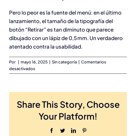
Pero lo peor es la fuente del menú: en el último
lanzamiento, el tamaño de la tipografía del
botón “Retirar” es tan diminuto que parece
dibujado con un lápiz de 0,5 mm. Un verdadero
atentado contra la usabilidad.
Por
|
mayo 16, 2025
|
Sin categoría
|
Comentarios
en
desactivados
El
engañoso
mito
de
Share This Story, Choose
jugar
21
Your Platform!
online
casino
online
Facebook
Twitter
LinkedIn
Pinterest
y