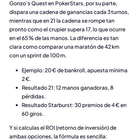
Gonzo’s Quest en PokerStars, por su parte,
dispara una cadena de ganancias cada 3 turnos,
mientras que en 21 la cadena se rompe tan
pronto como el crupier supera 17, lo que ocurre
en el 65 % de las manos. La diferencia es tan
clara como comparar una maratón de 42 km
con un sprint de 100 m.
Ejemplo: 20 € de bankroll, apuesta mínima
2 €.
Resultado 21: 12 manos ganadoras, 8
pérdidas.
Resultado Starburst: 30 premios de 4 € en
60 giros.
Y si calculas el ROI (retorno de inversión) de
ambas opciones, la fórmula es sencilla: