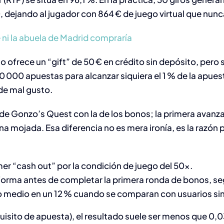
0, dejando al jugador con 864 € de juego virtual que nunc
 ni la abuela de Madrid compraría
 ofrece un “gift” de 50 € en crédito sin depósito, pero
0 000 apuestas para alcanzar siquiera el 1 % de la apue
de mal gusto.
e Gonzo’s Quest con la de los bonos; la primera avanza 
a mojada. Esa diferencia no es mera ironía, es la razón p
mer “cash out” por la condición de juego del 50×.
orma antes de completar la primera ronda de bonos, segú
to medio en un 12 % cuando se comparan con usuarios si
quisito de apuesta), el resultado suele ser menos que 0,