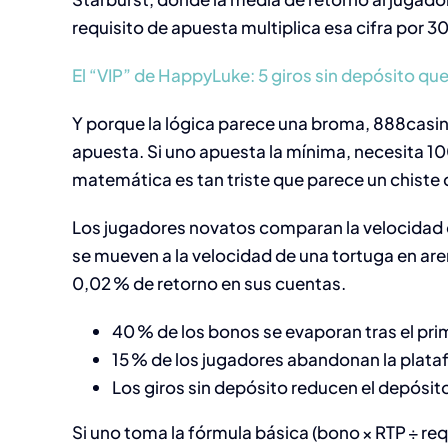
requisito de apuesta multiplica esa cifra por 3
El “VIP” de HappyLuke: 5 giros sin depósito que
Y porque la lógica parece una broma, 888casino
apuesta. Si uno apuesta la mínima, necesita 10
matemática es tan triste que parece un chiste 
Los jugadores novatos comparan la velocidad d
se mueven a la velocidad de una tortuga en aren
0,02 % de retorno en sus cuentas.
40 % de los bonos se evaporan tras el pri
15 % de los jugadores abandonan la plataf
Los giros sin depósito reducen el depósi
Si uno toma la fórmula básica (bono × RTP ÷ re