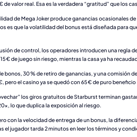
€ de valor real. Esa es la verdadera “gratitud” que los c
olatilidad de Mega Joker produce ganancias ocasionales de
nos es que la volatilidad del bonus está diseñada para q
ilusión de control, los operadores introducen una regla d
€ = 15 € de juego sin riesgo, mientras la casa ya ha recau
e bonos, 30 % de retiro de ganancias, y una comisión del
5 €, pero el casino ya se quedó con 65 € de puro benefici
ovechar” los giros gratuitos de Starburst terminan gasta
0×, lo que duplica la exposición al riesgo.
ro con la velocidad de entrega de un bonus, la diferenci
s el jugador tarda 2 minutos en leer los términos y cond