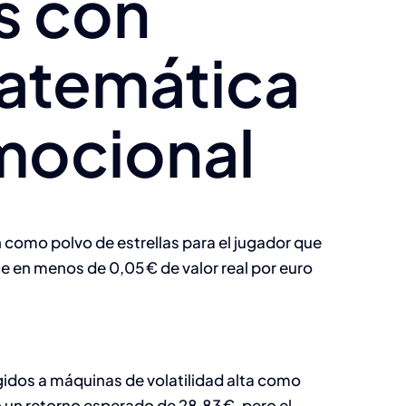
s con
matemática
mocional
 como polvo de estrellas para el jugador que
 en menos de 0,05 € de valor real por euro
ngidos a máquinas de volatilidad alta como
an un retorno esperado de 28,83 €, pero el