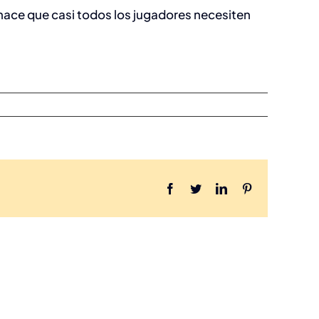
 hace que casi todos los jugadores necesiten
Facebook
Twitter
LinkedIn
Pinterest
7bit
casino