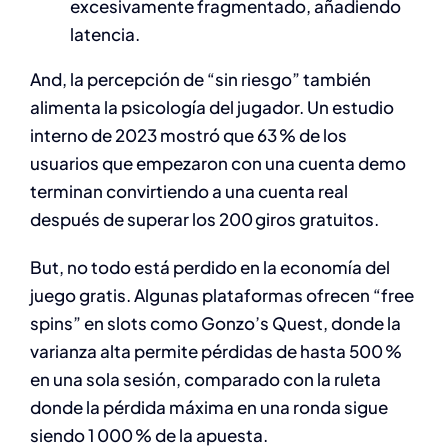
excesivamente fragmentado, añadiendo
latencia.
And, la percepción de “sin riesgo” también
alimenta la psicología del jugador. Un estudio
interno de 2023 mostró que 63 % de los
usuarios que empezaron con una cuenta demo
terminan convirtiendo a una cuenta real
después de superar los 200 giros gratuitos.
But, no todo está perdido en la economía del
juego gratis. Algunas plataformas ofrecen “free
spins” en slots como Gonzo’s Quest, donde la
varianza alta permite pérdidas de hasta 500 %
en una sola sesión, comparado con la ruleta
donde la pérdida máxima en una ronda sigue
siendo 1 000 % de la apuesta.