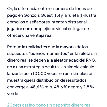
Or, la diferencia entre el número de líneas de
pago en Gonzo’s Quest (15) y la ruleta (1) ilustra
cómo los diseñadores intentan distraer al
jugador con complejidad visual en lugar de
ofrecer una ventaja real.
Porque la realidad es que la mayoría de los
supuestos “buenos momentos” en la ruleta sin
dinero real se deben a la aleatoriedad del RNG,
no a una estrategia ocultta. Un simple cálculo:
lanzar la bola 10 000 veces en una simulación
muestra que la distribución de resultados
converge al 48,6 % rojo, 48,6 % negro y 2,8 %
verde.
20bets casino bono sin depósito dinero real