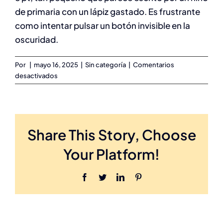
de primaria con un lápiz gastado. Es frustrante
como intentar pulsar un botón invisible en la
oscuridad.
Por
|
mayo 16, 2025
|
Sin categoría
|
Comentarios
en
desactivados
Juegos
de
casino
online
Share This Story, Choose
sin
registrarse:
Your Platform!
la
trampa
del
Facebook
Twitter
LinkedIn
Pinterest
“acceso
instantáneo”
micho