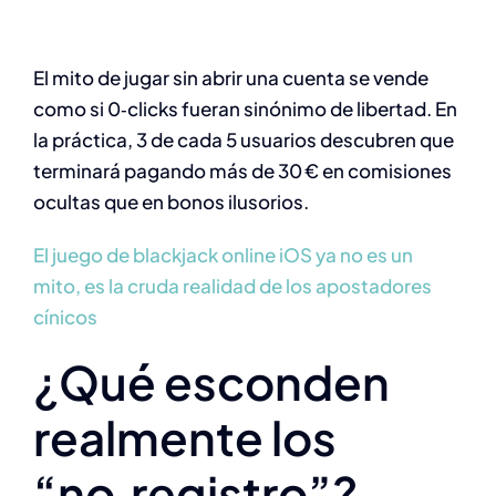
El mito de jugar sin abrir una cuenta se vende
como si 0‑clicks fueran sinónimo de libertad. En
la práctica, 3 de cada 5 usuarios descubren que
terminará pagando más de 30 € en comisiones
ocultas que en bonos ilusorios.
El juego de blackjack online iOS ya no es un
mito, es la cruda realidad de los apostadores
cínicos
¿Qué esconden
realmente los
“no‑registro”?