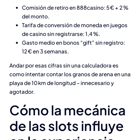
Comisión de retiro en 888casino: 5 € + 2 %
del monto.
Tarifa de conversión de moneda en juegos
de casino sin registrarse: 1,4 %.
Gasto medio en bonos “gift” sin registro:
12 € en 3 semanas.
Andar por esas cifras sin una calculadora es
como intentar contar los granos de arena en una
playa de 10 km de longitud – innecesario y
agotador.
Cómo la mecánica
de las slots influye