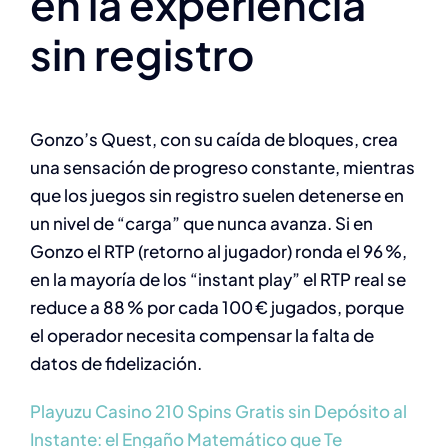
en la experiencia
sin registro
Gonzo’s Quest, con su caída de bloques, crea
una sensación de progreso constante, mientras
que los juegos sin registro suelen detenerse en
un nivel de “carga” que nunca avanza. Si en
Gonzo el RTP (retorno al jugador) ronda el 96 %,
en la mayoría de los “instant play” el RTP real se
reduce a 88 % por cada 100 € jugados, porque
el operador necesita compensar la falta de
datos de fidelización.
Playuzu Casino 210 Spins Gratis sin Depósito al
Instante: el Engaño Matemático que Te