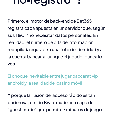
Primero, el motor de back‑end de Bet365
registra cada apuesta en un servidor que, según
sus T&C, “no necesita” datos personales. En
realidad, el número de bits de información
recopilada equivale a una foto de identidad y a
la cuenta bancaria, aunque el jugador nunca lo
vea.
El choque inevitable entre jugar baccarat vip
android y la realidad del casino móvil
Y porque la ilusión del acceso rápido es tan
poderosa, el sitio Bwin añade una capa de
“guest mode” que permite 7 minutos de juego