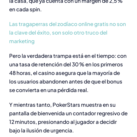
la casa, que ya cuenta con un margen de 2,5 %
en cada spin.
Las tragaperras del zodíaco online gratis no son
la clave del éxito, son solo otro truco del
marketing
Pero la verdadera trampa está en el tiempo: con
una tasa de retención del 30 % en los primeros
48 horas, el casino asegura que la mayoría de
los usuarios abandonen antes de que el bonus
se convierta en una pérdida real.
Y mientras tanto, PokerStars muestra en su
pantalla de bienvenida un contador regresivo de
12 minutos, presionando al jugador a decidir
bajo la ilusión de urgencia.