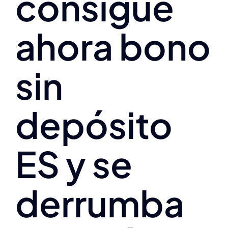
consigue
ahora bono
sin
depósito
ES y se
derrumba