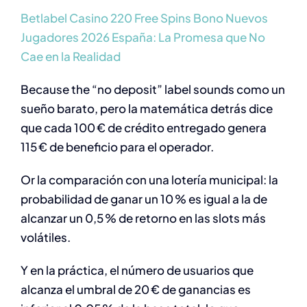
Betlabel Casino 220 Free Spins Bono Nuevos
Jugadores 2026 España: La Promesa que No
Cae en la Realidad
Because the “no deposit” label sounds como un
sueño barato, pero la matemática detrás dice
que cada 100 € de crédito entregado genera
115 € de beneficio para el operador.
Or la comparación con una lotería municipal: la
probabilidad de ganar un 10 % es igual a la de
alcanzar un 0,5 % de retorno en las slots más
volátiles.
Y en la práctica, el número de usuarios que
alcanza el umbral de 20 € de ganancias es