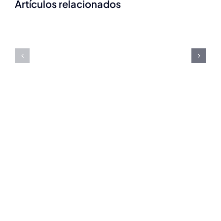
Artículos relacionados
criptomonedas
consigu
en
con
España
código
están
de
arruinando
bono
la
ES
ilusión
y
de
la
ganar
cruel
fácil
realidad
del