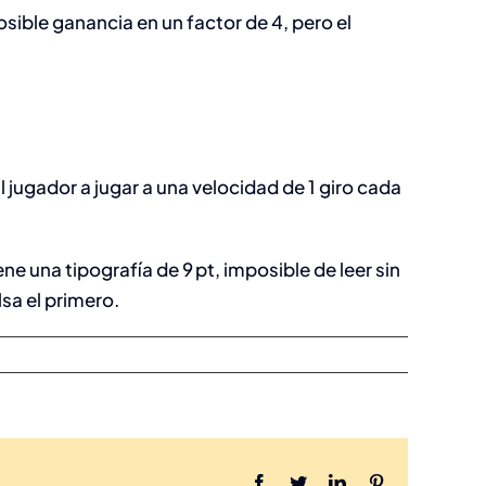
osible ganancia en un factor de 4, pero el
l jugador a jugar a una velocidad de 1 giro cada
ne una tipografía de 9 pt, imposible de leer sin
sa el primero.
Facebook
Twitter
LinkedIn
Pinterest