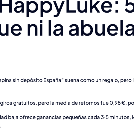
 HappyLuke: 5
e ni la abuel
spins sin depósito España” suena como un regalo, pero la
ros gratuitos, pero la media de retornos fue 0,98 €, por
idad baja ofrece ganancias pequeñas cada 3‑5 minutos, 
.