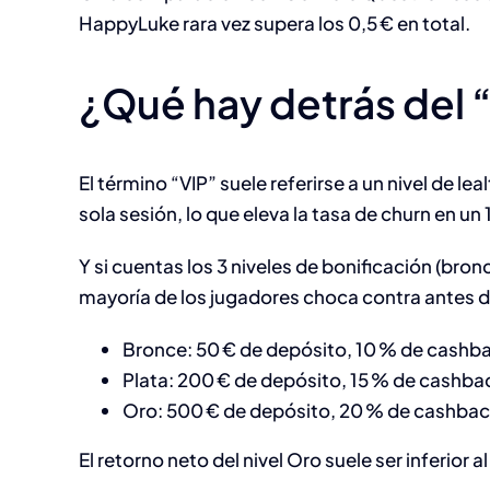
HappyLuke rara vez supera los 0,5 € en total.
¿Qué hay detrás del 
El término “VIP” suele referirse a un nivel de
sola sesión, lo que eleva la tasa de churn en un 
Y si cuentas los 3 niveles de bonificación (bronc
mayoría de los jugadores choca contra antes 
Bronce: 50 € de depósito, 10 % de cashb
Plata: 200 € de depósito, 15 % de cashba
Oro: 500 € de depósito, 20 % de cashbac
El retorno neto del nivel Oro suele ser inferior a