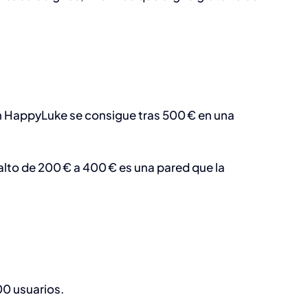
 en HappyLuke se consigue tras 500 € en una
 salto de 200 € a 400 € es una pared que la
200 usuarios.