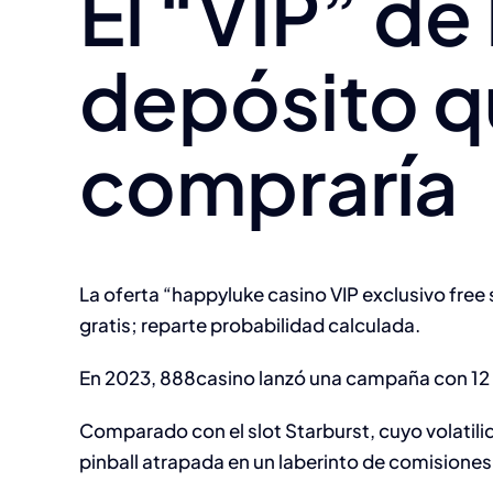
El “VIP” de
depósito qu
compraría
La oferta “happyluke casino VIP exclusivo free 
gratis; reparte probabilidad calculada.
En 2023, 888casino lanzó una campaña con 12 gi
Comparado con el slot Starburst, cuyo volatil
pinball atrapada en un laberinto de comisiones