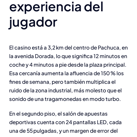
experiencia del
jugador
El casino está a 3,2 km del centro de Pachuca, en
la avenida Dorada, lo que significa 12 minutos en
coche y 4 minutos a pie desde la plaza principal.
Esa cercanía aumenta la afluencia de 150 % los
fines de semana, pero también multiplica el
ruido de la zona industrial, más molesto que el
sonido de una tragamonedas en modo turbo.
En el segundo piso, el salón de apuestas
deportivas cuenta con 24 pantallas LED, cada
una de 55 pulgadas, y un margen de error del