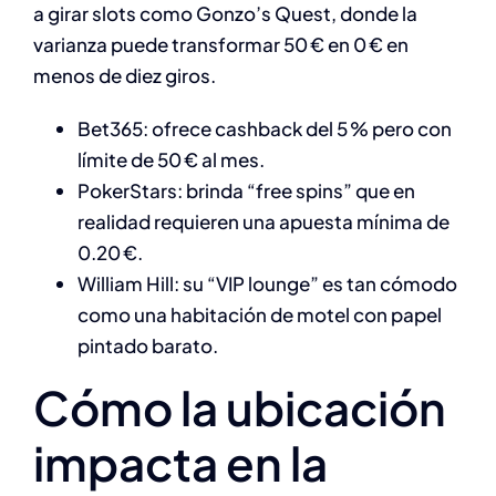
a girar slots como Gonzo’s Quest, donde la
varianza puede transformar 50 € en 0 € en
menos de diez giros.
Bet365: ofrece cashback del 5 % pero con
límite de 50 € al mes.
PokerStars: brinda “free spins” que en
realidad requieren una apuesta mínima de
0.20 €.
William Hill: su “VIP lounge” es tan cómodo
como una habitación de motel con papel
pintado barato.
Cómo la ubicación
impacta en la