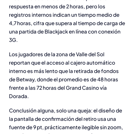
respuesta en menos de 2 horas, pero los
registros internos indican un tiempo medio de
4,7 horas, cifra que supera al tiempo de carga de
una partida de Blackjack en línea con conexión
3G.
Los jugadores de la zona de Valle del Sol
reportan que el acceso al cajero automático
interno es más lento que la retirada de fondos
de Betway, donde el promedio es de 48 horas
frente a las 72 horas del Grand Casino vía
Dorada.
Conclusión alguna, solo una queja: el diseño de
la pantalla de confirmación del retiro usa una
fuente de 9 pt, prácticamente ilegible sin zoom,