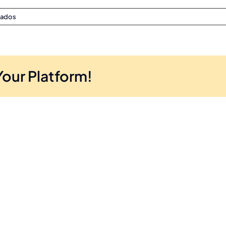
en
vados
Gomblingo
Casino
125
Tiradas
Your Platform!
Gratis
Consigue
al
Instante
micho
Hoy
y
vegas
No
te
casino
Dejes
Engañar
235
por
Blac
el
tiradas
Dine
Brillo
gratis