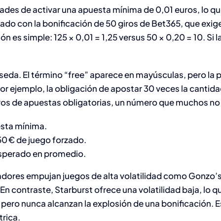
des de activar una apuesta mínima de 0,01 euros, lo que 
do con la bonificación de 50 giros de Bet365, que exige 
 es simple: 125 × 0,01 = 1,25 versus 50 × 0,20 = 10. Si l
e seda. El término “free” aparece en mayúsculas, pero la
or ejemplo, la obligación de apostar 30 veces la cantida
uros de apuestas obligatorias, un número que muchos no 
esta mínima.
50 € de juego forzado.
esperado en promedio.
eradores empujan juegos de alta volatilidad como Gonzo’
n contraste, Starburst ofrece una volatilidad baja, lo qu
ero nunca alcanzan la explosión de una bonificación. 
trica.