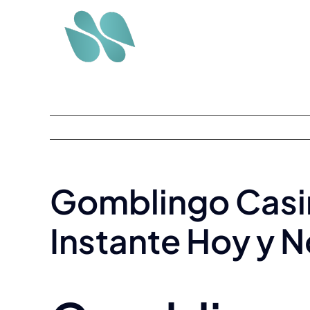
Saltar
al
contenido
Gomblingo Casin
Instante Hoy y No