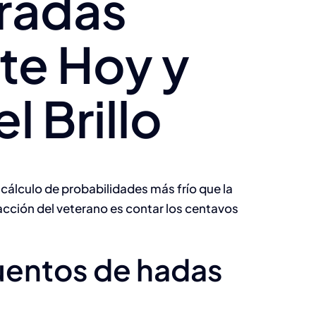
iradas
nte Hoy y
l Brillo
 cálculo de probabilidades más frío que la
cción del veterano es contar los centavos
uentos de hadas