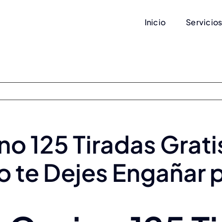
Inicio
Servicio
o 125 Tiradas Grati
 te Dejes Engañar po