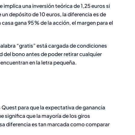
implica una inversión teórica de 1,25 euros si
un depósito de 10 euros, la diferencia es de
a casa gana 95 % de la acción, el margen para el
 palabra “gratis” está cargada de condiciones
d del bono antes de poder retirar cualquier
encuentran en la letra pequeña.
s Quest para que la expectativa de ganancia
e significa que la mayoría de los giros
Esa diferencia es tan marcada como comparar