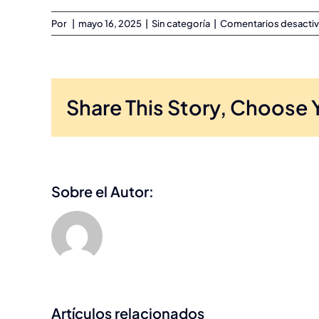
Por
|
mayo 16, 2025
|
Sin categoría
|
Comentarios desacti
Share This Story, Choose 
Sobre el Autor:
Las
tragamonedas
con
Artículos relacionados