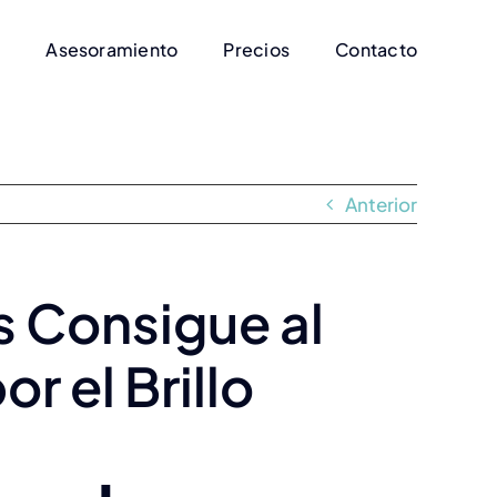
s
Asesoramiento
Precios
Contacto
Anterior
s Consigue al
r el Brillo