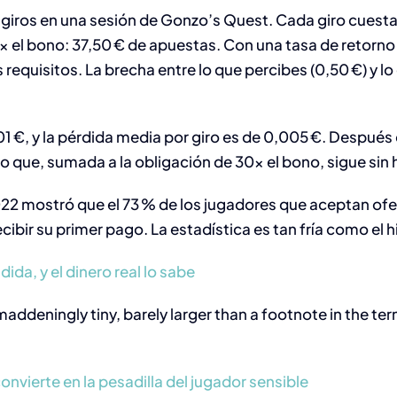
 giros en una sesión de Gonzo’s Quest. Cada giro cuesta 
 el bono: 37,50 € de apuestas. Con una tasa de retorno
 requisitos. La brecha entre lo que percibes (0,50 €) y l
01 €, y la pérdida media por giro es de 0,005 €. Después
ro que, sumada a la obligación de 30× el bono, sigue sin
22 mostró que el 73 % de los jugadores que aceptan ofer
bir su primer pago. La estadística es tan fría como el hie
ida, y el dinero real lo sabe
maddeningly tiny, barely larger than a footnote in the ter
onvierte en la pesadilla del jugador sensible