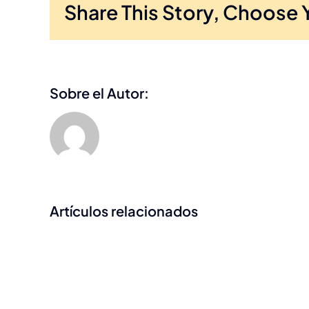
Share This Story, Choose 
Sobre el Autor:
Las
tragamonedas
con
Artículos relacionados
criptomonedas
en
España
están