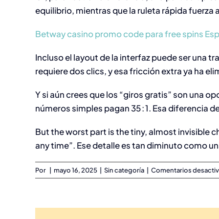
equilibrio, mientras que la ruleta rápida fuerza
Betway casino promo code para free spins Espa
Incluso el layout de la interfaz puede ser una 
requiere dos clics, y esa fricción extra ya ha 
Y si aún crees que los “giros gratis” son una opo
números simples pagan 35 : 1. Esa diferencia de
But the worst part is the tiny, almost invisibl
any time”. Ese detalle es tan diminuto como una
Por
|
mayo 16, 2025
|
Sin categoría
|
Comentarios desacti