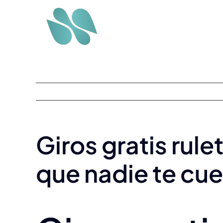
Saltar
al
contenido
Giros gratis rule
que nadie te cu