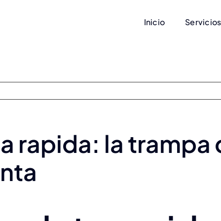
Inicio
Servicio
ta rapida: la trampa
enta