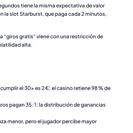
segundos tiene la misma expectativa de valor
n la slot Starburst, que paga cada 2 minutos,
 “giros gratis” viene con una restricción de
latilidad alta.
umplir el 30x es 2 €; el casino retiene 98 % de
os pagan 35 : 1; la distribución de ganancias
nza menor, pero el jugador percibe mayor