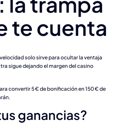
: la trampa
e te cuenta
velocidad solo sirve para ocultar la ventaja
extra sigue dejando el margen del casino
ara convertir 5 € de bonificación en 150 € de
arán.
 tus ganancias?