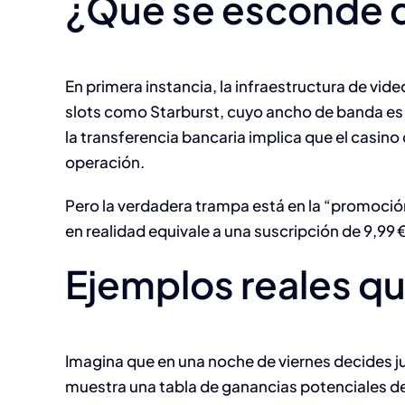
¿Qué se esconde d
En primera instancia, la infraestructura de v
slots como Starburst, cuyo ancho de banda es 
la transferencia bancaria implica que el casin
operación.
Pero la verdadera trampa está en la “promoción
en realidad equivale a una suscripción de 9,99 €
Ejemplos reales q
Imagina que en una noche de viernes decides ju
muestra una tabla de ganancias potenciales del