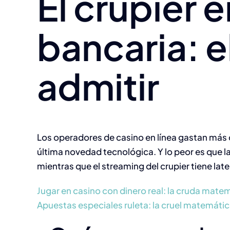
El crupier 
bancaria: e
admitir
Los operadores de casino en línea gastan más de
última novedad tecnológica. Y lo peor es que la 
mientras que el streaming del crupier tiene lat
Jugar en casino con dinero real: la cruda mate
Apuestas especiales ruleta: la cruel matemática