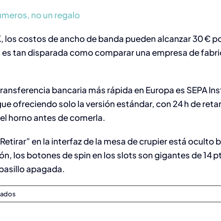
úmeros, no un regalo
4K, los costos de ancho de banda pueden alcanzar 30 € p
ión es tan disparada como comparar una empresa de fabri
 transferencia bancaria más rápida en Europa es SEPA In
gue ofreciendo solo la versión estándar, con 24 h de ret
 del horno antes de comerla.
 “Retirar” en la interfaz de la mesa de crupier está oculto
n, los botones de spin en los slots son gigantes de 14 pt
 pasillo apagada.
en
vados
El
crupier