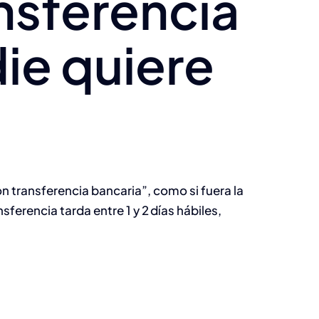
ansferencia
die quiere
on transferencia bancaria”, como si fuera la
sferencia tarda entre 1 y 2 días hábiles,