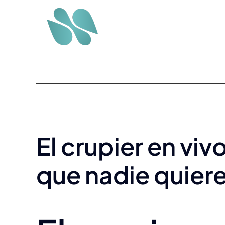
Saltar
al
contenido
El crupier en viv
que nadie quiere