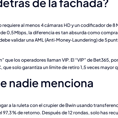
etrás de la fachada?
ideo requiere al menos 4 cámaras HD y un codificador de
de 0,5 Mbps, la diferencia es tan absurda como comprar
o debe validar una AML (Anti‑Money‑Laundering) de 5 pu
” que los operadores llaman VIP. El “VIP” de Bet365, po
, que solo garantiza un límite de retiro 1,5 veces mayor q
ue nadie menciona
gar a la ruleta con el crupier de Bwin usando transferen
 97,3 % de retorno. Después de 12 rondas, solo has rec