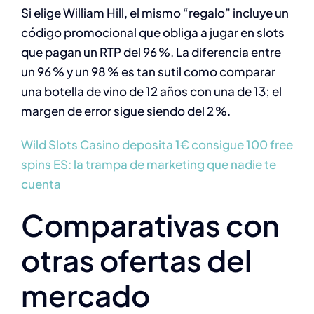
Si elige William Hill, el mismo “regalo” incluye un
código promocional que obliga a jugar en slots
que pagan un RTP del 96 %. La diferencia entre
un 96 % y un 98 % es tan sutil como comparar
una botella de vino de 12 años con una de 13; el
margen de error sigue siendo del 2 %.
Wild Slots Casino deposita 1€ consigue 100 free
spins ES: la trampa de marketing que nadie te
cuenta
Comparativas con
otras ofertas del
mercado