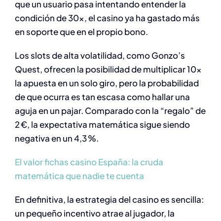
que un usuario pasa intentando entender la
condición de 30×, el casino ya ha gastado más
en soporte que en el propio bono.
Los slots de alta volatilidad, como Gonzo’s
Quest, ofrecen la posibilidad de multiplicar 10×
la apuesta en un solo giro, pero la probabilidad
de que ocurra es tan escasa como hallar una
aguja en un pajar. Comparado con la “regalo” de
2 €, la expectativa matemática sigue siendo
negativa en un 4,3 %.
El valor fichas casino España: la cruda
matemática que nadie te cuenta
En definitiva, la estrategia del casino es sencilla:
un pequeño incentivo atrae al jugador, la