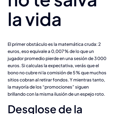
la vida
El primer obstáculo es la matemática cruda: 2
euros, eso equivale a 0,007 % de lo que un
jugador promedio pierde en una sesión de 3 000
euros. Si calculas la expectativa, verás que el
bono no cubre ni la comisión de 5 % que muchos
sitios cobran al retirar fondos. Y mientras tanto,
la mayoría de los “promociones” siguen
brillando con la misma ilusión de un espejo roto.
Desglose de la