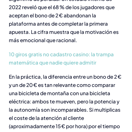
2022 reveló que el 68 % de los jugadores que
aceptan el bono de 2 € abandonan la
plataforma antes de completar la primera
apuesta. La cifra muestra que la motivación es
más emocional que racional.
10 giros gratis no cadastro casino: la trampa
matemática que nadie quiere admitir
En la práctica, la diferencia entre un bono de 2 €
y un de 20 € es tan relevante como comparar
una bicicleta de montaña con una bicicleta
eléctrica: ambos te mueven, pero la potencia y
la autonomía son incomparables. Si multiplicas
el coste de la atención al cliente
(aproximadamente 15 € por hora) por el tiempo