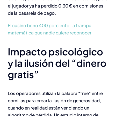
el jugador ya ha perdido 0,30 € en comisiones
de la pasarela de pago.
El casino bono 400 porciento: la trampa
matemática que nadie quiere reconocer
Impacto psicológico
y la ilusión del “dinero
gratis”
Los operadores utilizan la palabra “free” entre
comillas para crear la ilusión de generosidad,
cuando en realidad están vendiendo un
algoritmo de pérdida. Un estudio interno de