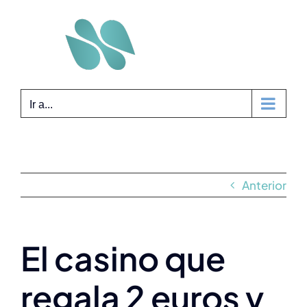
Saltar
al
contenido
Ir a...
Anterior
El casino que
regala 2 euros y