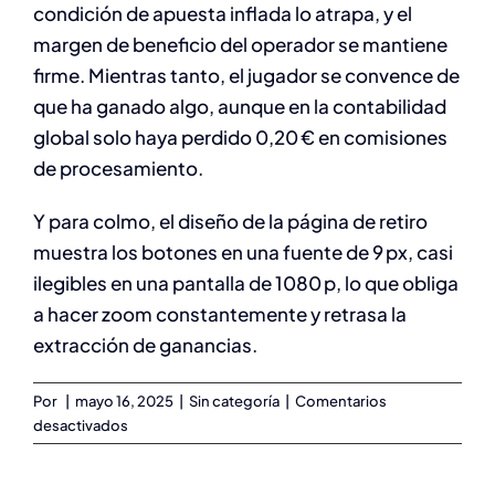
condición de apuesta inflada lo atrapa, y el
margen de beneficio del operador se mantiene
firme. Mientras tanto, el jugador se convence de
que ha ganado algo, aunque en la contabilidad
global solo haya perdido 0,20 € en comisiones
de procesamiento.
Y para colmo, el diseño de la página de retiro
muestra los botones en una fuente de 9 px, casi
ilegibles en una pantalla de 1080 p, lo que obliga
a hacer zoom constantemente y retrasa la
extracción de ganancias.
Por
|
mayo 16, 2025
|
Sin categoría
|
Comentarios
en
desactivados
El
casino