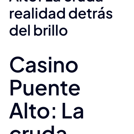
realidad detrás
del brillo
Casino
Puente
Alto: La
cruda