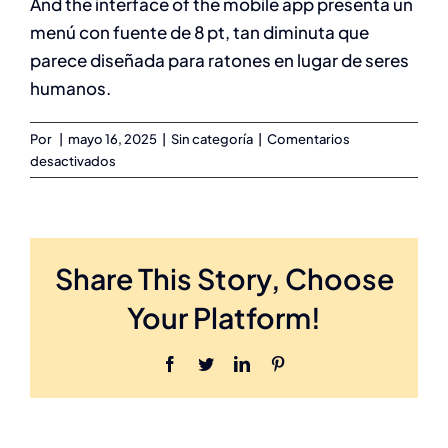
And the interface of the mobile app presenta un
menú con fuente de 8 pt, tan diminuta que
parece diseñada para ratones en lugar de seres
humanos.
Por
|
mayo 16, 2025
|
Sin categoría
|
Comentarios
en
desactivados
Casino
Puente
Alto:
La
Share This Story, Choose
cruda
realidad
Your Platform!
detrás
del
brillo
Facebook
Twitter
LinkedIn
Pinterest
micho