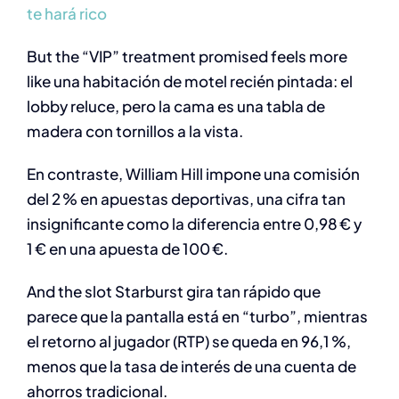
te hará rico
But the “VIP” treatment promised feels more
like una habitación de motel recién pintada: el
lobby reluce, pero la cama es una tabla de
madera con tornillos a la vista.
En contraste, William Hill impone una comisión
del 2 % en apuestas deportivas, una cifra tan
insignificante como la diferencia entre 0,98 € y
1 € en una apuesta de 100 €.
And the slot Starburst gira tan rápido que
parece que la pantalla está en “turbo”, mientras
el retorno al jugador (RTP) se queda en 96,1 %,
menos que la tasa de interés de una cuenta de
ahorros tradicional.