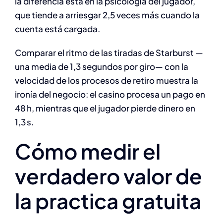
la diferencia está en la psicología del jugador,
que tiende a arriesgar 2,5 veces más cuando la
cuenta está cargada.
Comparar el ritmo de las tiradas de Starburst —
una media de 1,3 segundos por giro— con la
velocidad de los procesos de retiro muestra la
ironía del negocio: el casino procesa un pago en
48 h, mientras que el jugador pierde dinero en
1,3 s.
Cómo medir el
verdadero valor de
la practica gratuita