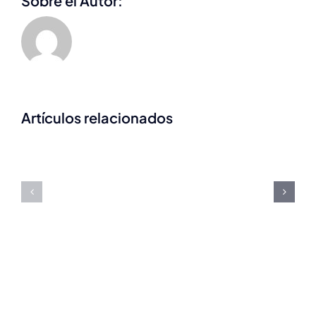
vegas
Sobre el Autor:
casino
Las
235
tragamonedas
tiradas
con
gratis
Artículos relacionados
criptomonedas
consigu
en
con
España
código
están
de
arruinando
bono
la
ES
ilusión
y