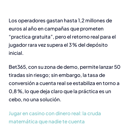
Los operadores gastan hasta 1,2 millones de
euros al año en campañas que prometen
“practica gratuita”, pero el retorno real para el
jugador rara vez supera el 3 % del depósito
inicial.
Bet365, con su zona de demo, permite lanzar 50
tiradas sin riesgo; sin embargo, la tasa de
conversión a cuenta real se estabiliza en torno a
0,8 %, lo que deja claro que la práctica es un
cebo, no una solución.
Jugar en casino con dinero real: la cruda
matemática que nadie te cuenta