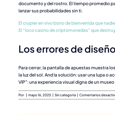
documento y del rostro. El tiempo promedio para
lanzar sus probabilidades sin ti.
El crupier en vivo bono de bienvenida que nadi
El “loco casino de criptomonedas” que destr
Los errores de diseñ
Para cerrar, la pantalla de apuestas muestra lo
la luz del sol. And la solución: usar una lupa o 
VIP”: una experiencia visual digna de un museo 
Por
|
mayo 16, 2025
|
Sin categoría
|
Comentarios desacti