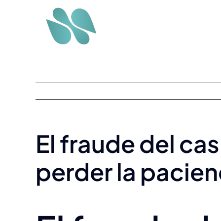
Saltar
al
contenido
El fraude del cas
perder la pacien