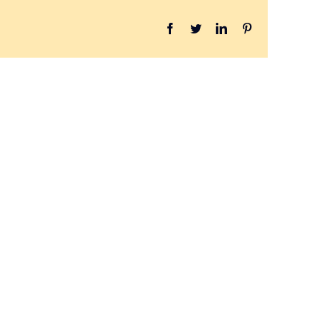
Facebook
Twitter
LinkedIn
Pinterest
7bit
casino
bono
kjack
sin
ro
depósito
2026
ña:
oferta
especial