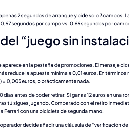
apenas 2 segundos de arranque y pide solo 3 campos. La 
= 0,67 segundos por campo vs. 0,66 segundos por campo 
del “juego sin instalac
 aparece en la pestaña de promociones. El mensaje dice “
emás reduce la apuesta mínima a 0,01 euros. En términos
ar) = 0,005 euros, o prácticamente nada.
10 días antes de poder retirar. Si ganas 12 euros en una 
ras tú sigues jugando. Comparado con el retiro inmediato
a Ferrari con una bicicleta de segunda mano.
operador decide añadir una cláusula de “verificación de 