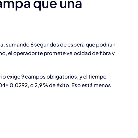
rampa que una
ncia, sumando 6 segundos de espera que podrían
mo, el operador te promete velocidad de fibra y
rio exige 9 campos obligatorios, y el tiempo
04 ≈ 0,0292, o 2,9 % de éxito. Eso está menos