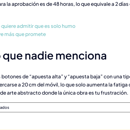
 la aprobación es de 48 horas, lo que equivale a 2 días 
e quiere admitir que es solo humo
uye más que promete
o que nadie menciona
s botones de “apuesta alta” y “apuesta baja” con una tip
acercarse a 20 cm del móvil, lo que solo aumenta la fatiga 
de arte abstracto donde la única obra es tu frustración.
en
vados
El
fraude
del