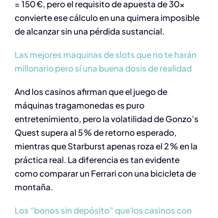
= 150 €, pero el requisito de apuesta de 30×
convierte ese cálculo en una quimera imposible
de alcanzar sin una pérdida sustancial.
Las mejores maquinas de slots que no te harán
millonario pero sí una buena dosis de realidad
And los casinos afirman que el juego de
máquinas tragamonedas es puro
entretenimiento, pero la volatilidad de Gonzo’s
Quest supera al 5 % de retorno esperado,
mientras que Starburst apenas roza el 2 % en la
práctica real. La diferencia es tan evidente
como comparar un Ferrari con una bicicleta de
montaña.
Los “bonos sin depósito” que los casinos con