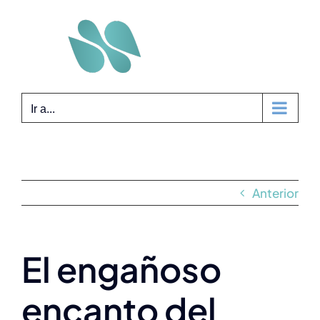
Saltar
al
contenido
Ir a...
Anterior
El engañoso
encanto del