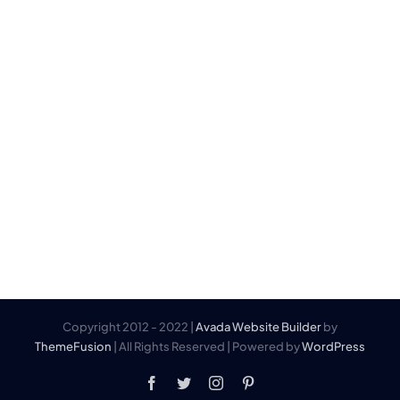
bono
la
ES
ilusión
y
de
la
ganar
cruel
fácil
realidad
del
“regalo
Copyright 2012 - 2022 |
Avada Website Builder
by
ThemeFusion
| All Rights Reserved | Powered by
WordPress
Facebook
Twitter
Instagram
Pinterest