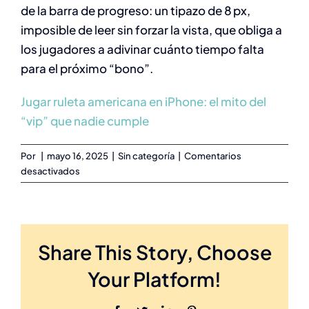
de la barra de progreso: un tipazo de 8 px,
imposible de leer sin forzar la vista, que obliga a
los jugadores a adivinar cuánto tiempo falta
para el próximo “bono”.
Jugar ruleta americana en iPhone: el mito del
“vip” que nadie cumple
Por
|
mayo 16, 2025
|
Sin categoría
|
Comentarios
en
desactivados
El
engañoso
encanto
del
Share This Story, Choose
casino
gratis
Your Platform!
juegos
de
máquinas