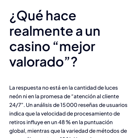
¿Qué hace
realmente a un
casino “mejor
valorado”?
La respuesta no está en la cantidad de luces
neón ni en la promesa de “atención al cliente
24/7”. Un análisis de 15 000 reseñas de usuarios
indica que la velocidad de procesamiento de
retiros influye en un 48 % en la puntuación
global, mientras que la variedad de métodos de