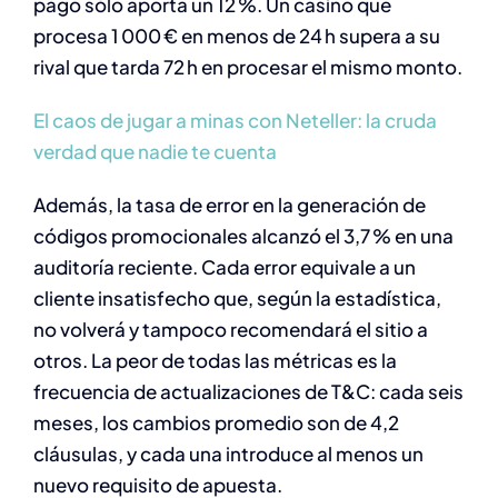
pago sólo aporta un 12 %. Un casino que
procesa 1 000 € en menos de 24 h supera a su
rival que tarda 72 h en procesar el mismo monto.
El caos de jugar a minas con Neteller: la cruda
verdad que nadie te cuenta
Además, la tasa de error en la generación de
códigos promocionales alcanzó el 3,7 % en una
auditoría reciente. Cada error equivale a un
cliente insatisfecho que, según la estadística,
no volverá y tampoco recomendará el sitio a
otros. La peor de todas las métricas es la
frecuencia de actualizaciones de T&C: cada seis
meses, los cambios promedio son de 4,2
cláusulas, y cada una introduce al menos un
nuevo requisito de apuesta.