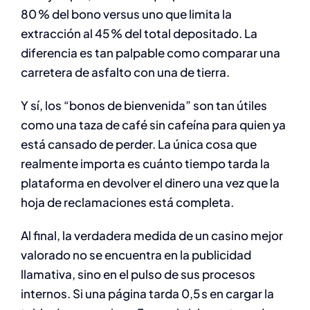
80 % del bono versus uno que limita la
extracción al 45 % del total depositado. La
diferencia es tan palpable como comparar una
carretera de asfalto con una de tierra.
Y sí, los “bonos de bienvenida” son tan útiles
como una taza de café sin cafeína para quien ya
está cansado de perder. La única cosa que
realmente importa es cuánto tiempo tarda la
plataforma en devolver el dinero una vez que la
hoja de reclamaciones está completa.
Al final, la verdadera medida de un casino mejor
valorado no se encuentra en la publicidad
llamativa, sino en el pulso de sus procesos
internos. Si una página tarda 0,5 s en cargar la