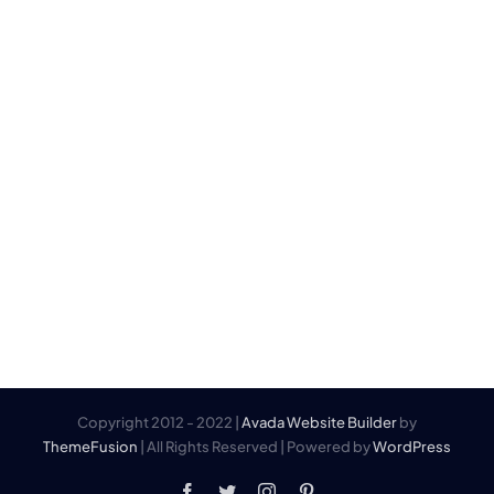
arruinando
bono
la
ES
ilusión
y
de
la
ganar
cruel
fácil
realidad
del
“regalo
Copyright 2012 - 2022 |
Avada Website Builder
by
ThemeFusion
| All Rights Reserved | Powered by
WordPress
Facebook
Twitter
Instagram
Pinterest