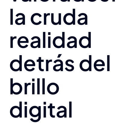
la cruda
realidad
detrás del
brillo
digital