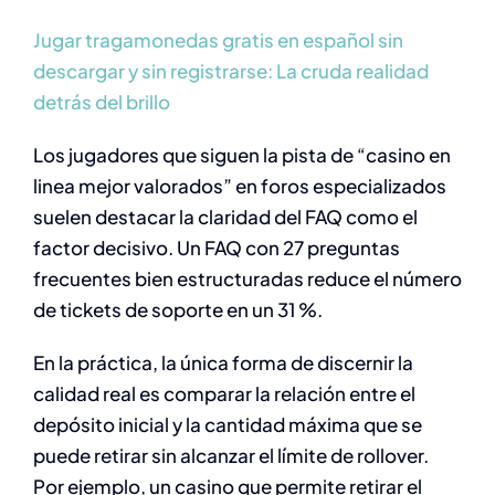
Jugar tragamonedas gratis en español sin
descargar y sin registrarse: La cruda realidad
detrás del brillo
Los jugadores que siguen la pista de “casino en
linea mejor valorados” en foros especializados
suelen destacar la claridad del FAQ como el
factor decisivo. Un FAQ con 27 preguntas
frecuentes bien estructuradas reduce el número
de tickets de soporte en un 31 %.
En la práctica, la única forma de discernir la
calidad real es comparar la relación entre el
depósito inicial y la cantidad máxima que se
puede retirar sin alcanzar el límite de rollover.
Por ejemplo, un casino que permite retirar el