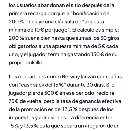
los usuarios abandonan el sitio después de la
primera recarga porque la “bonificación del
200 %” incluye una cláusula de “apuesta
mínima de 10 € por juego”. El cálculo es simple:
200 % suena bien hasta que sumas los 30 giros
obligatorios a una apuesta mínima de 5 € cada
uno, y el jugador termina gastando 150 € de su
propio bolsillo.
Los operadores como Betway lanzan campañas
con “cashback del 15 %” durante 30 días. Si el
jugador pierde 500 € en ese periodo, recibirá
75 € de vuelta, pero la tasa de ganancia efectiva
de la promoción es del 13,5 % después de los
impuestos y comisiones. La diferencia entre
15 % y 13,5 % es la que separa un «regalo» de un