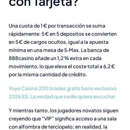
con Tarjeta?
Una cuota de 1 € por transacción se suma
rápidamente: 5 € en 5 depositos se convierten
en 5 € de cargos ocultos, igual a la apuesta
mínima en una mesa de 5‑Max. La banca de
888casino añade un 1,2 % extra en cada
movimiento, lo que eleva el coste total a 6,2 €
por la misma cantidad de crédito.
Yoyo Casino 200 tiradas gratis bono exclusivo
2026 ES: La verdad que nadie quiere escuchar
Y mientras tanto, los jugadores novatos siguen
creyendo que “VIP” significa acceso a una sala
con alfombra de terciopelo; en realidad, la