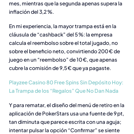
mes, mientras que la segunda apenas supera la
inflación del 3,2 %.
En mi experiencia, la mayor trampa está en la
cláusula de “cashback” del 5 %: la empresa
calcula el reembolso sobre el total jugado, no
sobre el beneficio neto, convirtiendo 200 € de
juego en un “reembolso” de 10 €, que apenas
cubre la comisión de 9,5 € que ya pagaste.
Playzee Casino 80 Free Spins Sin Depósito Hoy:
La Trampa de los “Regalos” Que No Dan Nada
Y para rematar, el diseño del menú de retiro en la
aplicación de PokerStars usa una fuente de 9 pt,
tan diminuta que parece escrita con una aguja;
intentar pulsar la opción “Confirmar” se siente