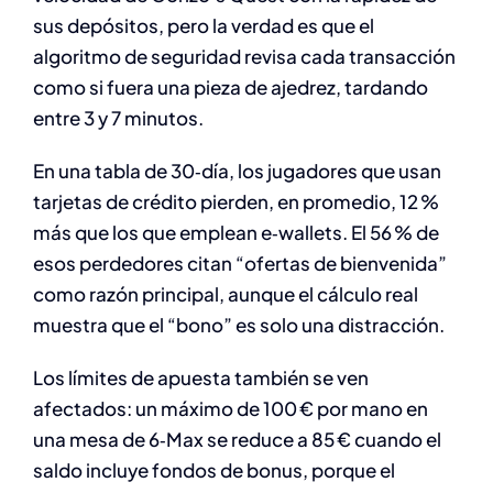
sus depósitos, pero la verdad es que el
algoritmo de seguridad revisa cada transacción
como si fuera una pieza de ajedrez, tardando
entre 3 y 7 minutos.
En una tabla de 30‑día, los jugadores que usan
tarjetas de crédito pierden, en promedio, 12 %
más que los que emplean e‑wallets. El 56 % de
esos perdedores citan “ofertas de bienvenida”
como razón principal, aunque el cálculo real
muestra que el “bono” es solo una distracción.
Los límites de apuesta también se ven
afectados: un máximo de 100 € por mano en
una mesa de 6‑Max se reduce a 85 € cuando el
saldo incluye fondos de bonus, porque el