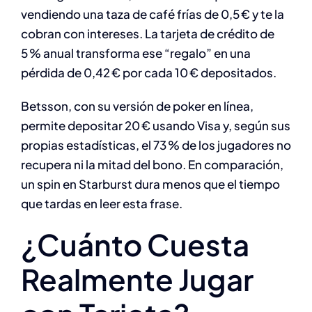
vendiendo una taza de café frías de 0,5 € y te la
cobran con intereses. La tarjeta de crédito de
5 % anual transforma ese “regalo” en una
pérdida de 0,42 € por cada 10 € depositados.
Betsson, con su versión de poker en línea,
permite depositar 20 € usando Visa y, según sus
propias estadísticas, el 73 % de los jugadores no
recupera ni la mitad del bono. En comparación,
un spin en Starburst dura menos que el tiempo
que tardas en leer esta frase.
¿Cuánto Cuesta
Realmente Jugar