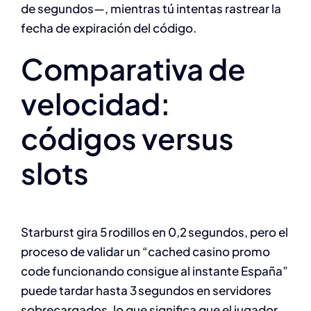
de segundos—, mientras tú intentas rastrear la
fecha de expiración del código.
Comparativa de
velocidad:
códigos versus
slots
Starburst gira 5 rodillos en 0,2 segundos, pero el
proceso de validar un “cached casino promo
code funcionando consigue al instante España”
puede tardar hasta 3 segundos en servidores
sobrecargados, lo que significa que el jugador