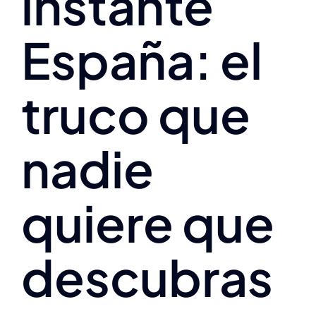
instante
España: el
truco que
nadie
quiere que
descubras