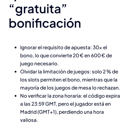
“gratuita”
bonificación
Ignorar el requisito de apuesta: 30× el
bono, lo que convierte 20 € en 600 € de
juego necesario.
Olvidar la limitación de juegos: solo 2 % de
los slots permiten el bono, mientras que la
mayoría de los juegos de mesa lo rechazan.
No verificar la zona horaria: el código expira
a las 23:59 GMT, pero el jugador está en
Madrid (GMT+1), perdiendo una hora
valiosa.