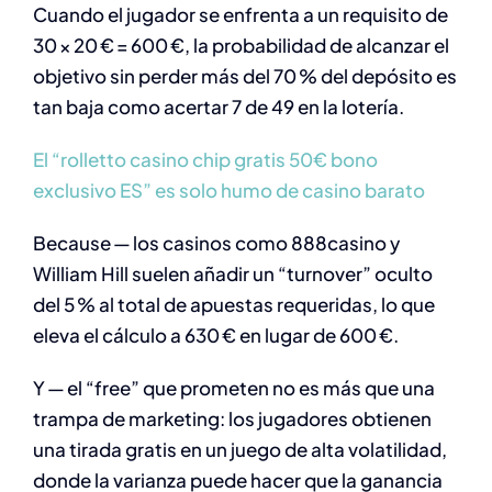
Cuando el jugador se enfrenta a un requisito de
30 × 20 € = 600 €, la probabilidad de alcanzar el
objetivo sin perder más del 70 % del depósito es
tan baja como acertar 7 de 49 en la lotería.
El “rolletto casino chip gratis 50€ bono
exclusivo ES” es solo humo de casino barato
Because — los casinos como 888casino y
William Hill suelen añadir un “turnover” oculto
del 5 % al total de apuestas requeridas, lo que
eleva el cálculo a 630 € en lugar de 600 €.
Y — el “free” que prometen no es más que una
trampa de marketing: los jugadores obtienen
una tirada gratis en un juego de alta volatilidad,
donde la varianza puede hacer que la ganancia