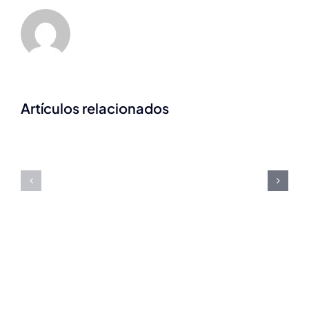
inútiles
casino
Las
235
tragamonedas
tiradas
con
gratis
Artículos relacionados
criptomonedas
consigu
en
con
España
código
están
de
arruinando
bono
la
ES
ilusión
y
de