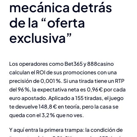
mecánica detrás
de la “oferta
exclusiva”
Los operadores como Bet365 y 888casino
calculan el ROI de sus promociones con una
precisión de 0,001 %. Si una tirada tiene un RTP
del 96 %, la expectativa neta es 0,96 € por cada
euro apostado. Aplicado a 155 tiradas, el juego
te devuelve 148,8 € en teoría, pero la casa se
queda con el 3,2 % que no ves.
Y aquí entra la primera trampa: la condición de