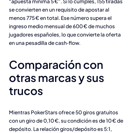
“apuesta mínima 5 €”. Si lo cumples, 155 tiradas
se convierten en un requisito de apostar al
menos 775 € en total. Ese número supera el
ingreso medio mensual de 600 € de muchos
jugadores españoles, lo que convierte la oferta
en una pesadilla de cash‑flow.
Comparación con
otras marcas y sus
trucos
Mientras PokerStars ofrece 50 giros gratuitos
con un giro de 0,10 €, su condición es de 10 € de
depósito. La relación giros/depósito es 5:1,