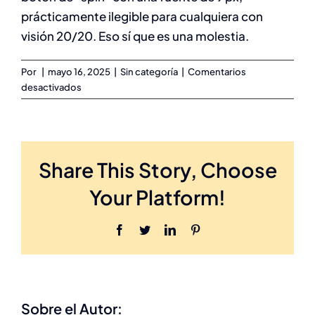
prácticamente ilegible para cualquiera con
visión 20/20. Eso sí que es una molestia.
Por
|
mayo 16, 2025
|
Sin categoría
|
Comentarios
en
desactivados
bwin
casino
155
tiradas
Share This Story, Choose
gratis
oferta
Your Platform!
exclusiva
hoy
España:
Facebook
Twitter
LinkedIn
Pinterest
la
trampa
de
micho
los
vegas
números
Sobre el Autor: