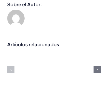
vegas
Sobre el Autor:
casino
Las
235
tragamonedas
tiradas
con
gratis
Artículos relacionados
criptomonedas
consigu
en
con
España
código
están
de
arruinando
bono
la
ES
ilusión
y