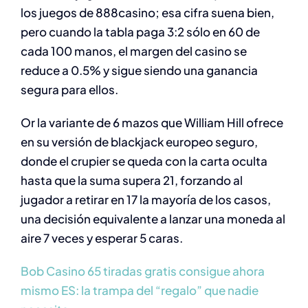
los juegos de 888casino; esa cifra suena bien,
pero cuando la tabla paga 3:2 sólo en 60 de
cada 100 manos, el margen del casino se
reduce a 0.5% y sigue siendo una ganancia
segura para ellos.
Or la variante de 6 mazos que William Hill ofrece
en su versión de blackjack europeo seguro,
donde el crupier se queda con la carta oculta
hasta que la suma supera 21, forzando al
jugador a retirar en 17 la mayoría de los casos,
una decisión equivalente a lanzar una moneda al
aire 7 veces y esperar 5 caras.
Bob Casino 65 tiradas gratis consigue ahora
mismo ES: la trampa del “regalo” que nadie