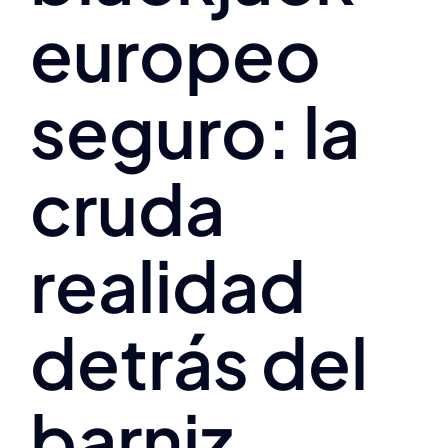
europeo
seguro: la
cruda
realidad
detrás del
barniz