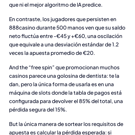
que ni el mejor algoritmo de IA predice.
En contraste, los jugadores que persisten en
888casino durante 500 manos ven que su saldo
neto fluctúa entre -€45 y +€60, una oscilación
que equivale a una desviación estándar de 1.2
veces la apuesta promedio de €20.
And the “free spin” que promocionan muchos
casinos parece una golosina de dentista: te la
dan, pero la única forma de usarla es en una
máquina de slots donde la tabla de pagos está
configurada para devolver el 85% del total, una
pérdida segura del 15%.
But la única manera de sortear los requisitos de
apuesta es calcular la pérdida esperada: si