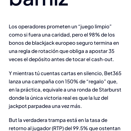
Los operadores prometen un “juego limpio”
como si fuera una caridad, pero el 98% de los
bonos de blackjack europeo seguro termina en
una regla de rotación que obliga a apostar 35
veces el depósito antes de tocar el cash‑out.
Y mientras tú cuentas cartas en silencio, Bet365
lanza una campaña con 150% de “regalo” que,
en la práctica, equivale a una ronda de Starburst
donde la única victoria real es que la luz del
jackpot parpadea una vez más.
But la verdadera trampa está en la tasa de
retorno al jugador (RTP) del 99.5% que ostentan